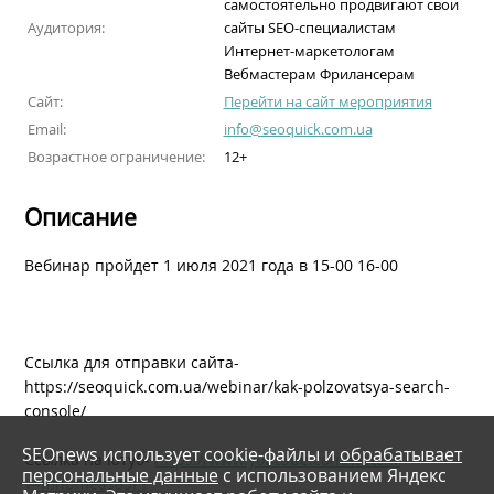
самостоятельно продвигают свои
Аудитория:
сайты SEO-специалистам
Интернет-маркетологам
Вебмастерам Фрилансерам
Сайт:
Перейти на сайт мероприятия
Email:
info@seoquick.com.ua
Возрастное ограничение:
12+
Описание
Вебинар пройдет 1 июля 2021 года в 15-00 16-00
Ссылка для отправки сайта-
https://seoquick.com.ua/webinar/kak-polzovatsya-search-
console/
SEOnews использует cookie-файлы и
обрабатывает
Ссылка на ютуб-
https://www.youtube.com/watch?
персональные данные
с использованием Яндекс
v=mnbmeas85FY