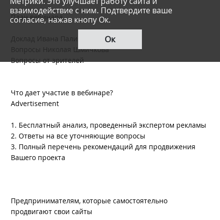
Метрики. Это улучшает работу сайта и
взаимодействие с ним. Подтвердите ваше
План вебинара
согласие, нажав кнопу Ок.
Ок
Доклад Ивана Палия
Вопросы Николая Шмичкова
Вопросы от зрителей
Что дает участие в вебинаре?
Advertisement
1. Бесплатный анализ, проведенный экспертом рекламы
2. Ответы на все уточняющие вопросы
3. Полный перечень рекомендаций для продвижения
Вашего проекта
Предпринимателям, которые самостоятельно
продвигают свои сайты