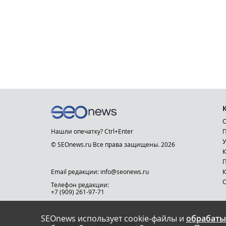
О
Нашли опечатку? Ctrl+Enter
П
У
© SEOnews.ru Все права защищены. 2026
К
Email редакции: info@seonews.ru
К
О
Телефон редакции:
+7 (909) 261-97-71
SEOnews использует cookie-файлы и
обрабаты
This site is protected by reCAPTCHA and the Google
Privacy Policy
and
Terms of Service
apply.