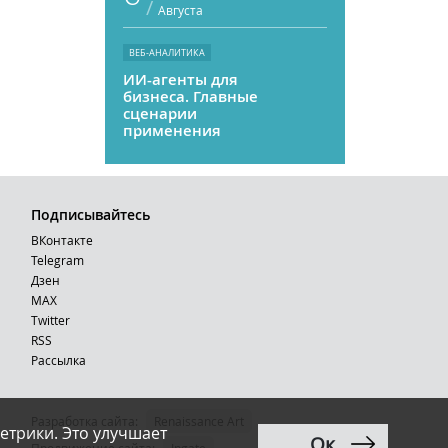
/
Августа
ВЕБ-АНАЛИТИКА
ИИ-агенты для
бизнеса. Главные
сценарии
применения
Подписывайтесь
ВКонтакте
Telegram
Дзен
MAX
Тwitter
RSS
Рассылка
Разработка сайта:
Renaissance Art
етрики. Это улучшает
Ок