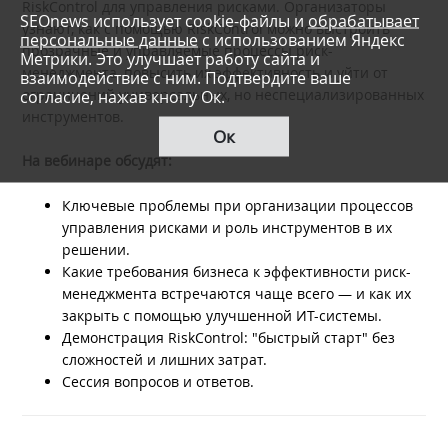
RiskControl для управления рисками. Организаторы
SEOnews использует cookie-файлы и
обрабатывает
узнают, как с помощью RiskControl можно выстроить
персональные данные
с использованием Яндекс
прозрачные и управляемые процессы риск-
Метрики. Это улучшает работу сайта и
менеджмента, повысить их эффективность и уйти от
взаимодействие с ним. Подтвердите ваше
ограничений универсальных, но неспециализированных
согласие, нажав кнопу Ок.
инструментов.
Ок
На вебинаре обсудят:
Ключевые проблемы при организации процессов
управления рисками и роль инструментов в их
решении.
Какие требования бизнеса к эффективности риск-
менеджмента встречаются чаще всего — и как их
закрыть с помощью улучшенной ИТ-системы.
Демонстрация RiskControl: "быстрый старт" без
сложностей и лишних затрат.
Сессия вопросов и ответов.