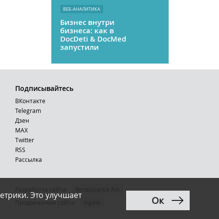
ВЕБ-АНАЛИТИКА
Бизнес внутри
бизнеса: как в
DocDeti & DocMed
запустили
телемедицину
как стартап
Подписывайтесь
ВКонтакте
Telegram
Дзен
MAX
Тwitter
RSS
Рассылка
Разработка сайта:
Renaissance Art
етрики. Это улучшает
Ок
12+
Продвижение сайта
:
Ingate