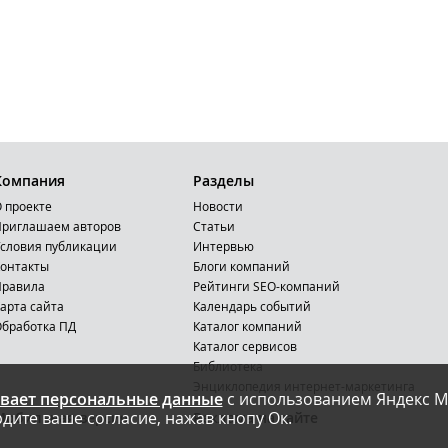
Компания
Разделы
 проекте
Новости
риглашаем авторов
Статьи
словия публикации
Интервью
онтакты
Блоги компаний
Правила
Рейтинги SEO-компаний
арта сайта
Календарь событий
бработка ПД
Каталог компаний
Каталог сервисов
Библиотека
Энциклопедия интернет-маркетинга
вает персональные данные
с использованием Яндекс М
дите ваше согласие, нажав кнопу Ок.
Мобильная версия
Реклама на сайте