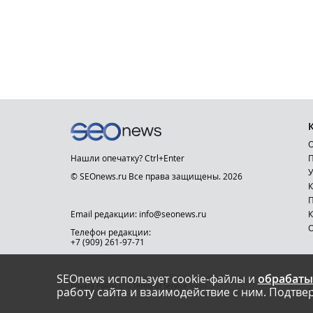
О
Нашли опечатку? Ctrl+Enter
П
У
© SEOnews.ru Все права защищены. 2026
К
Email редакции: info@seonews.ru
К
О
Телефон редакции:
+7 (909) 261-97-71
SEOnews использует cookie-файлы и
обрабаты
This site is protected by reCAPTCHA and the Google
Privacy Policy
and
Terms of Service
apply.
работу сайта и взаимодействие с ним. Подтвер