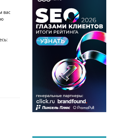
м вас
ью
есь: