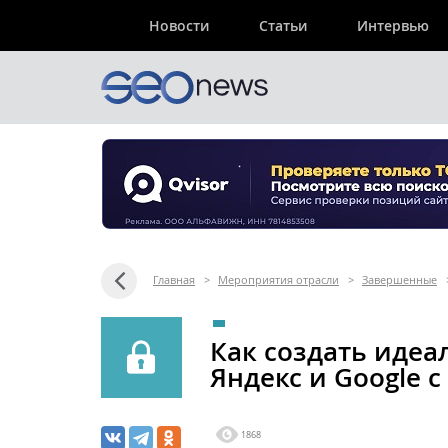
Новости
Статьи
Интервью
Главная
>
Мероприятия отрасли
>
Завершенные
Как создать иде
Яндекс и Google с 
1868