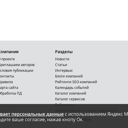
Компания
Разделы
 проекте
Новости
риглашаем авторов
Статьи
словия публикации
Интервью
онтакты
Блоги компаний
Правила
Рейтинги SEO-компаний
арта сайта
Календарь событий
бработка ПД
Каталог компаний
Каталог сервисов
Библиотека
Энциклопедия интернет-маркетинга
вает персональные данные
с использованием Яндекс М
дите ваше согласие, нажав кнопу Ок.
Мобильная версия
Реклама на сайте