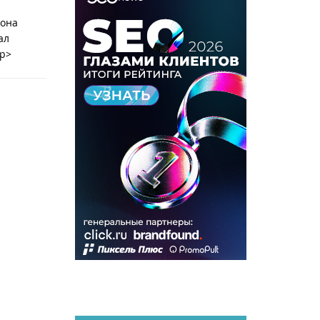
 она
ал
/p>