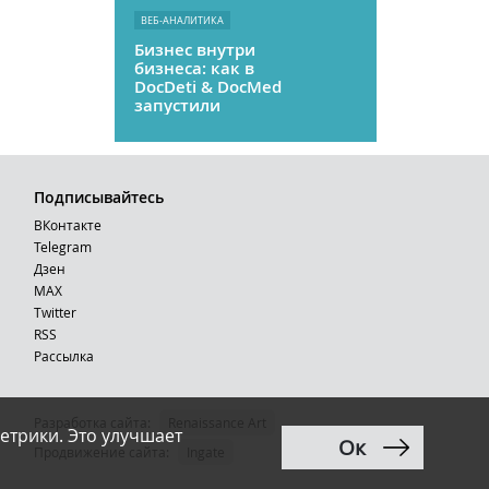
ВЕБ-АНАЛИТИКА
Бизнес внутри
бизнеса: как в
DocDeti & DocMed
запустили
телемедицину
как стартап
Подписывайтесь
ВКонтакте
Telegram
Дзен
MAX
Тwitter
RSS
Рассылка
Разработка сайта:
Renaissance Art
етрики. Это улучшает
Ок
12+
Продвижение сайта
:
Ingate