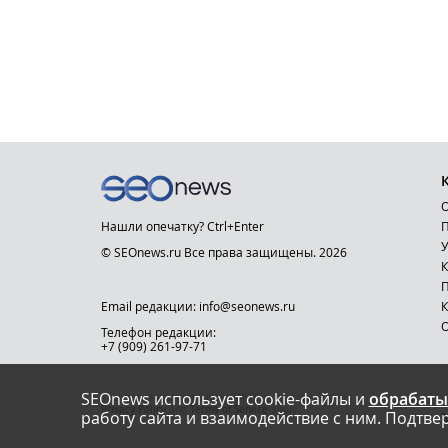
О
Нашли опечатку? Ctrl+Enter
П
У
© SEOnews.ru Все права защищены. 2026
К
Email редакции: info@seonews.ru
К
О
Телефон редакции:
+7 (909) 261-97-71
SEOnews использует cookie-файлы и
обрабаты
This site is protected by reCAPTCHA and the Google
Privacy Policy
and
Terms of Service
apply.
работу сайта и взаимодействие с ним. Подтвер