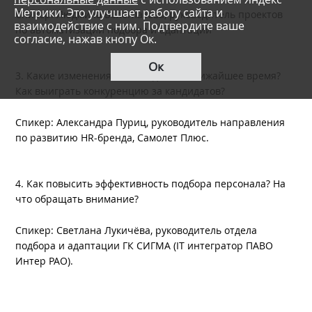
Метрики. Это улучшает работу сайта и
Спикер: Людмила Белоглазова, руководитель проектов
взаимодействие с ним. Подтвердите ваше
по автоматизации подбора и адаптации
согласие, нажав кнопу Ок.
Ок
3. Какие изменения нас ожидают в ближайшее время?
Как выиграть конкуренцию за кандидатов?
Спикер: Александра Пуриц, руководитель направления
по развитию HR-бренда, Самолет Плюс.
4. Как повысить эффективность подбора персонала? На
что обращать внимание?
Спикер: Светлана Лукичёва, руководитель отдела
подбора и адаптации ГК СИГМА (IT интегратор ПАВО
Интер РАО).