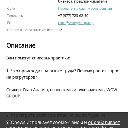
бизнеса, предприниматели
Сайт:
Перейти на сайт мероприятия
Телефон:
+7 (977) 723-62-90
Email:
com@wowgroup.org
Возрастное ограничение:
12+
Описание
Вам помогут спикеры-практики:
1. Что происходит на рынке труда? Почему растет спрос
на рекрутеров?
Спикер: Гоар Ананян, основатель и руководитель, WOW
GROUP.
2. Как закрыть вакансии, когда на рынке труда не
хватает кандидатов?
SEOnews использует cookie-файлы и
обрабатывает
персональные данные
с использованием Яндекс