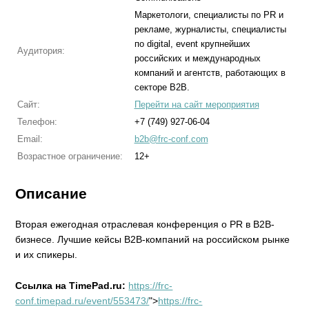
Маркетологи, специалисты по PR и
рекламе, журналисты, специалисты
по digital, event крупнейших
Аудитория:
российских и международных
компаний и агентств, работающих в
секторе В2В.
Сайт:
Перейти на сайт мероприятия
Телефон:
+7 (749) 927-06-04
Email:
b2b@frc-conf.com
Возрастное ограничение:
12+
Описание
Вторая ежегодная отраслевая конференция о PR в B2B-
бизнесе. Лучшие кейсы B2B-компаний на российском рынке
и их спикеры.
Ссылка на
TimePad
.
ru
:
https://frc-
conf.timepad.ru/event/553473/
">
https://frc-