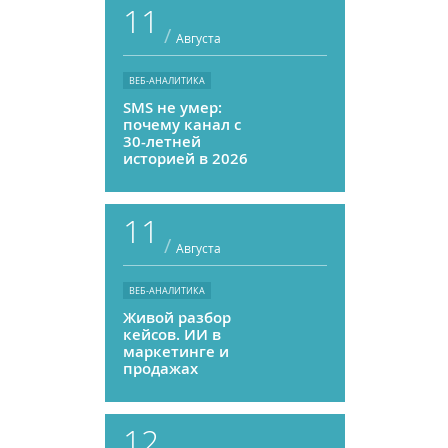
11
/
Августа
ВЕБ-АНАЛИТИКА
SMS не умер:
почему канал с
30-летней
историей в 2026
году может
приносить ROMI
выше, чем
11
мессенджеры
/
Августа
ВЕБ-АНАЛИТИКА
Живой разбор
кейсов. ИИ в
маркетинге и
продажах
12