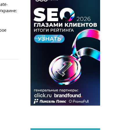
ate-
Украине:
рое