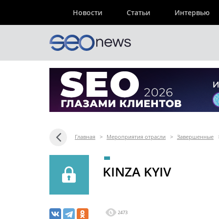
Новости
Статьи
Интервью
Главная
>
Мероприятия отрасли
>
Завершенные
KINZA KYIV
2473