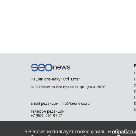
О
Нашли опечатку? Ctrl+Enter
П
У
© SEOnews.ru Все права защищены. 2026
К
Email редакции: info@seonews.ru
К
О
Телефон редакции:
+7 (909) 261-97-71
SEOnews использует cookie-файлы и
обрабаты
This site is protected by reCAPTCHA and the Google
Privacy Policy
and
Terms of Service
apply.