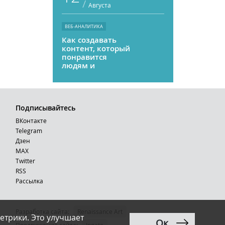
/
Августа
ВЕБ-АНАЛИТИКА
Как создавать
контент, который
понравится
людям и
нейросетям
Подписывайтесь
ВКонтакте
Telegram
Дзен
MAX
Тwitter
RSS
Рассылка
Разработка сайта:
Renaissance Art
етрики. Это улучшает
Ок