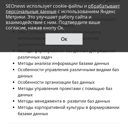
Основные направления в организации баз данных
SEOnews использует cookie-файлы и
обрабатывает
Виды и особенности программ для организации и
персональные данные
с использованием Яндекс
управления базами данных
Метрики. Это улучшает работу сайта и
Программы Microsoft Office, которые используют
взаимодействие с ним. Подтвердите ваше
для организации баз данных
согласие, нажав кнопу Ок.
Опыт успешных кейсов по организации и
использованию баз данных в компаниях
Ок
различного этапа развития
Методы формирования баз данных для решения
различных задач
Методы анализа информации базами данных
Особенности управления различными видами баз
данных
Особенности организации баз данных
Методы управления проектами с помощью баз
данных
Методы менеджмента в развитии баз данных
Методы корпоративной культуры в формировании
базами данных