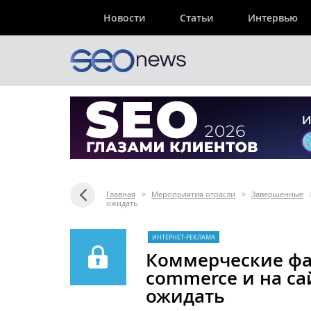
Новости
Статьи
Интервью
Главная
>
Мероприятия отрасли
>
Завершенные
ожидать
ИНТЕРНЕТ-РЕКЛАМА
Коммерческие фа
commerce и на сай
ожидать