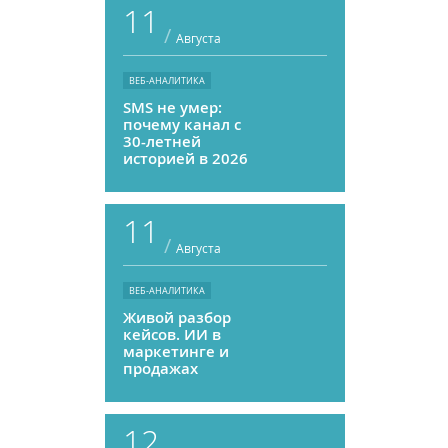
11
/
Августа
ВЕБ-АНАЛИТИКА
SMS не умер:
почему канал с
30-летней
историей в 2026
году может
приносить ROMI
выше, чем
11
мессенджеры
/
Августа
ВЕБ-АНАЛИТИКА
Живой разбор
кейсов. ИИ в
маркетинге и
продажах
12