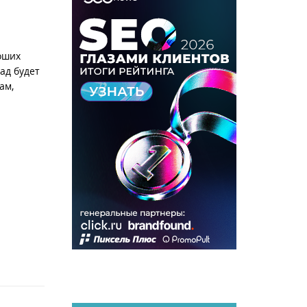
оших
ад будет
ам,