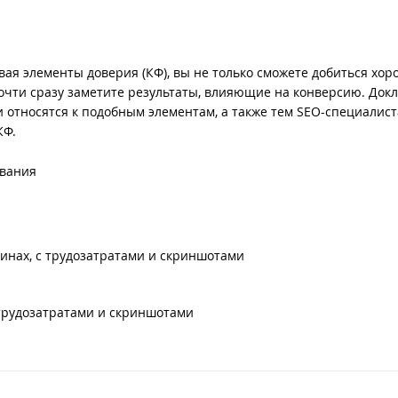
я элементы доверия (КФ), вы не только сможете добиться хор
почти сразу заметите результаты, влияющие на конверсию. Докл
и относятся к подобным элементам, а также тем SEO-специалист
КФ.
ования
инах, с трудозатратами и скриншотами
 трудозатратами и скриншотами