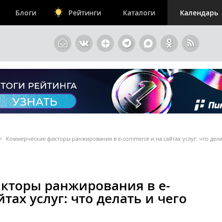
Блоги
Рейтинги
Каталоги
Календарь
>
Коммерческие факторы ранжирования в e-commerce и на сайтах услуг: что дела
кторы ранжирования в e-
тах услуг: что делать и чего