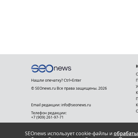
О
Нашли опечатку? Ctrl+Enter
П
У
© SEOnews.ru Все права защищены. 2026
К
Email редакции: info@seonews.ru
К
О
Телефон редакции:
+7 (909) 261-97-71
SEOnews использует cookie-файлы и
обрабаты
This site is protected by reCAPTCHA and the Google
Privacy Policy
and
Terms of Service
apply.