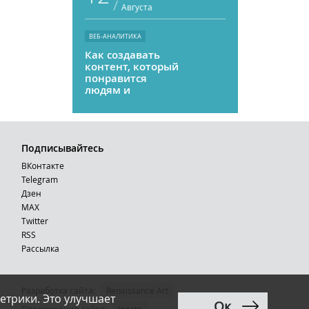
/
Августа
ВЕБ-АНАЛИТИКА
Как создавать
контент, который
понравится
людям и
нейросетям
Подписывайтесь
ВКонтакте
Telegram
Дзен
MAX
Тwitter
RSS
Рассылка
Разработка сайта:
Renaissance Art
етрики. Это улучшает
Ок