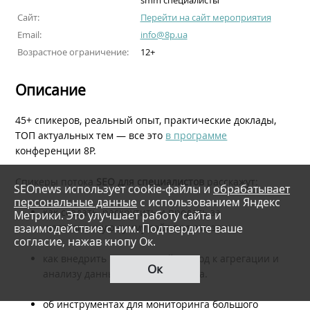
smm специалисты
Сайт:
Перейти на сайт мероприятия
Email:
info@8p.ua
Возрастное ограничение:
12+
Описание
45+ спикеров, реальный опыт, практические доклады,
ТОП актуальных тем — все это
в программе
конференции 8P.
Спикеры потока
SEO для специалистов
расскажут:
SEOnews использует cookie-файлы и
обрабатывает
персональные данные
с использованием Яндекс
как создать, раскрутить и продать за
Метрики. Это улучшает работу сайта и
взаимодействие с ним. Подтвердите ваше
шестизначную сумму сайт под амазон;
согласие, нажав кнопу Ок.
как внедрить комплексный подход к агрегации и
Ок
анализу данных для аудита сайта.
об инструментах для мониторинга большого