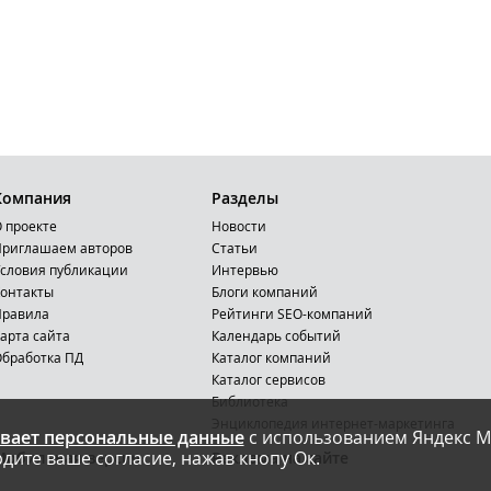
Компания
Разделы
 проекте
Новости
риглашаем авторов
Статьи
словия публикации
Интервью
онтакты
Блоги компаний
Правила
Рейтинги SEO-компаний
арта сайта
Календарь событий
бработка ПД
Каталог компаний
Каталог сервисов
Библиотека
Энциклопедия интернет-маркетинга
вает персональные данные
с использованием Яндекс М
дите ваше согласие, нажав кнопу Ок.
Мобильная версия
Реклама на сайте