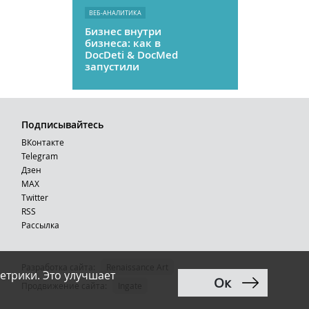
ВЕБ-АНАЛИТИКА
Бизнес внутри
бизнеса: как в
DocDeti & DocMed
запустили
телемедицину
как стартап
Подписывайтесь
ВКонтакте
Telegram
Дзен
MAX
Тwitter
RSS
Рассылка
Разработка сайта:
Renaissance Art
етрики. Это улучшает
Ок
12+
Продвижение сайта
:
Ingate