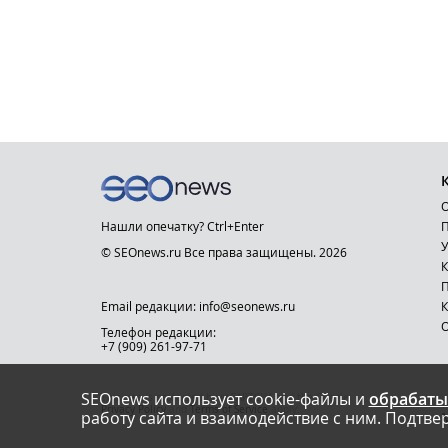
О
Нашли опечатку? Ctrl+Enter
П
У
© SEOnews.ru Все права защищены. 2026
К
Email редакции: info@seonews.ru
К
О
Телефон редакции:
+7 (909) 261-97-71
SEOnews использует cookie-файлы и
обрабаты
This site is protected by reCAPTCHA and the Google
Privacy Policy
and
Terms of Service
apply.
работу сайта и взаимодействие с ним. Подтвер