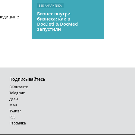
ВЕБ-АНАЛИТИКА
Бизнес внутри
 медицине
бизнеса: как в
DocDeti & DocMed
запустили
телемедицину
как стартап
Подписывайтесь
ВКонтакте
Telegram
Дзен
MAX
Тwitter
RSS
Рассылка