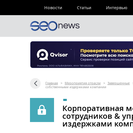
Новости
Статьи
Интервью
Главная
>
Мероприятия отрасли
>
Завершенные
собственными издержками компании
Корпоративная м
сотрудников & у
издержками ком