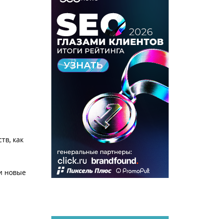
тв, как
и новые