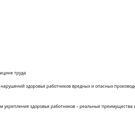
дицине труда
арушений здоровья работников вредных и опасных производс
м укрепления здоровья работников – реальные преимущества 