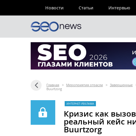
Новости
Статьи
Интервью
Главная
>
Мероприятия отрасли
>
Завершенные
Buurtzorg
ИНТЕРНЕТ-РЕКЛАМА
Кризис как вызо
реальный кейс н
Buurtzorg