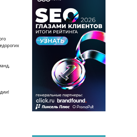
ого
едорогих
манд,
ндии!