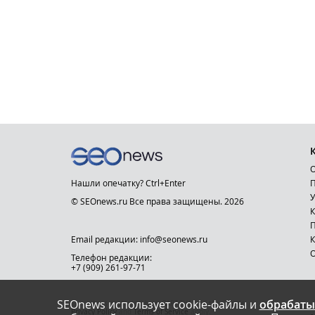
О
Нашли опечатку? Ctrl+Enter
П
У
© SEOnews.ru Все права защищены. 2026
К
Email редакции: info@seonews.ru
К
О
Телефон редакции:
+7 (909) 261-97-71
SEOnews использует cookie-файлы и
обрабаты
This site is protected by reCAPTCHA and the Google
Privacy Policy
and
Terms of Service
apply.