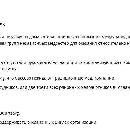
org
ция по уходу на дому, которая привлекла внимание международн
м групп независимых медсестер для оказания относительно н
в отсутствии руководителей, наличии самоорганизующихся ко
ве услуг. ⠀
rg, что массово покидают традиционные мед. компании.
рудников, или две трети всех районных медработников в Голла
Buurtzorg.
поддерживать в жизненных циклах организации.