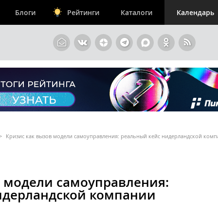
Блоги
Рейтинги
Каталоги
Календарь
>
Кризис как вызов модели самоуправления: реальный кейс нидерландской ком
в модели самоуправления:
идерландской компании