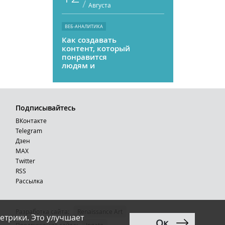
/
Августа
ВЕБ-АНАЛИТИКА
Как создавать
контент, который
понравится
людям и
нейросетям
Подписывайтесь
ВКонтакте
Telegram
Дзен
MAX
Тwitter
RSS
Рассылка
Разработка сайта:
Renaissance Art
етрики. Это улучшает
Ок