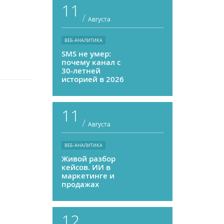
11
/
Августа
ВЕБ-АНАЛИТИКА
SMS не умер:
почему канал с
30-летней
историей в 2026
году может
приносить ROMI
выше, чем
11
мессенджеры
/
Августа
ВЕБ-АНАЛИТИКА
Живой разбор
кейсов. ИИ в
маркетинге и
продажах
12