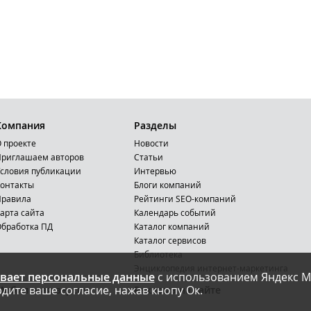
Компания
Разделы
 проекте
Новости
риглашаем авторов
Статьи
словия публикации
Интервью
онтакты
Блоги компаний
Правила
Рейтинги SEO-компаний
арта сайта
Календарь событий
бработка ПД
Каталог компаний
Каталог сервисов
Библиотека
Энциклопедия интернет-маркетинга
вает персональные данные
с использованием Яндекс М
дите ваше согласие, нажав кнопу Ок.
Мобильная версия
Реклама на сайте