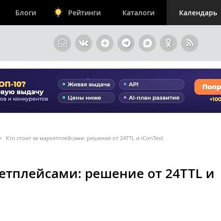
Блоги
Рейтинги
Каталоги
Календарь
>
Кто стоит за маркетплейсами: решение от 24TTL и iConText
кетплейсами: решение от 24TTL и