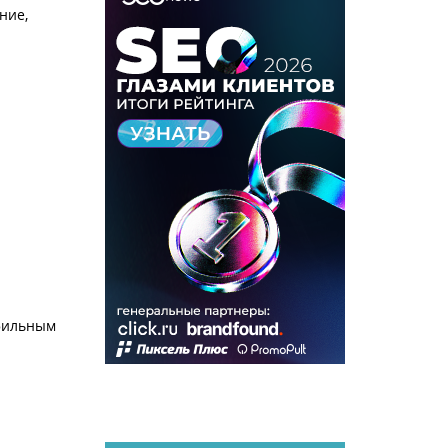
ние,
офильным