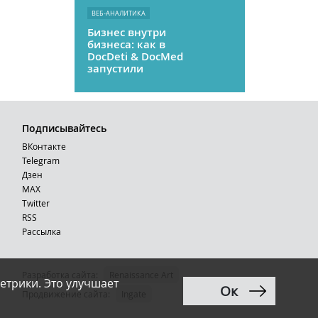
ВЕБ-АНАЛИТИКА
Бизнес внутри
бизнеса: как в
DocDeti & DocMed
запустили
телемедицину
как стартап
Подписывайтесь
ВКонтакте
Telegram
Дзен
MAX
Тwitter
RSS
Рассылка
Разработка сайта:
Renaissance Art
етрики. Это улучшает
Ок
12+
Продвижение сайта
:
Ingate