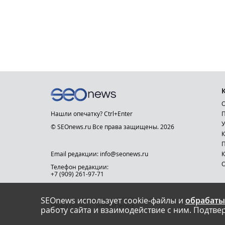
О
Нашли опечатку? Ctrl+Enter
П
У
© SEOnews.ru Все права защищены. 2026
К
Email редакции: info@seonews.ru
К
О
Телефон редакции:
+7 (909) 261-97-71
SEOnews использует cookie-файлы и
обрабаты
This site is protected by reCAPTCHA and the Google
Privacy Policy
and
Terms of Service
apply.
работу сайта и взаимодействие с ним. Подтвер