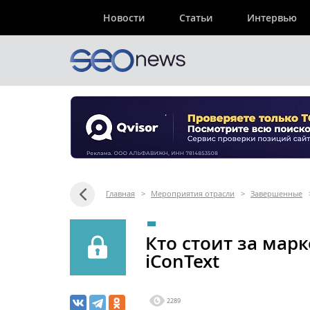
Новости
Статьи
Интервью
Главная
>
Мероприятия отрасли
>
Завершенные
Кто стоит за мар
iConText
2289