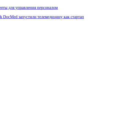
ты для управления персоналом
i & DocMed запустили телемедицину как стартап