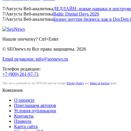
7
/
Августа
Веб-аналитика
ДЕДЛАЙН: новые навыки и инструмен
7
/
Августа
Веб-аналитика
Baltic Digital Days 2026
7
/
Августа
Веб-аналитика
Бизнес внутри бизнеса: как в DocDet
Нашли опечатку? Ctrl+Enter
© SEOnews.ru Все права защищены. 2026
Email редакции: info@seonews.ru
Телефон редакции:
+7 (909) 261-97-71
This site is protected by reCAPTCHA and the Google
Privacy Policy
and
Terms of Service
apply.
Компания
О проекте
Приглашаем авторов
Условия публикации
Контакты
Правила
Карта сайта