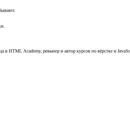
 бывают.
ки.
а в HTML Academy, ревьюер и автор курсов по вёрстке и JavaScr