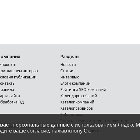
Компания
Разделы
 проекте
Новости
риглашаем авторов
Статьи
словия публикации
Интервью
онтакты
Блоги компаний
Правила
Рейтинги SEO-компаний
арта сайта
Календарь событий
бработка ПД
Каталог компаний
Каталог сервисов
Библиотека
Энциклопедия интернет-маркетинга
вает персональные данные
с использованием Яндекс М
дите ваше согласие, нажав кнопу Ок.
Мобильная версия
Реклама на сайте