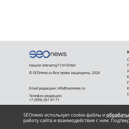
О
Нашли опечатку? Ctrl+Enter
П
У
© SEOnews.ru Все права защищены. 2026
К
Email редакции: info@seonews.ru
К
О
Телефон редакции:
+7 (909) 261-97-71
SEOnews использует cookie-файлы и
обрабаты
This site is protected by reCAPTCHA and the Google
Privacy Policy
and
Terms of Service
apply.
работу сайта и взаимодействие с ним. Подтвер