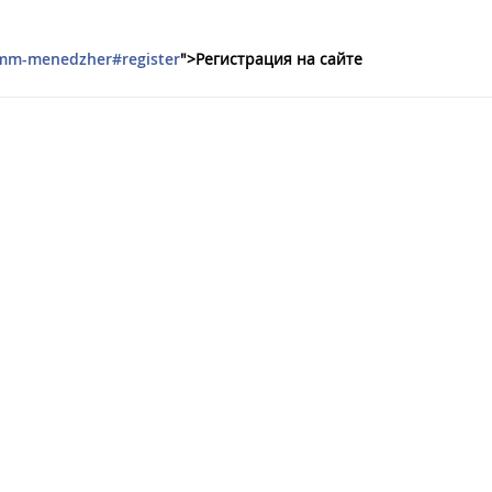
/smm-menedzher#register
">Регистрация на сайте