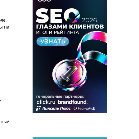
ле,
ы на
и
енный