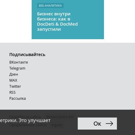
ВЕБ-АНАЛИТИКА
Бизнес внутри
бизнеса: как в
DocDeti & DocMed
запустили
телемедицину
как стартап
Подписывайтесь
ВКонтакте
Telegram
Дзен
MAX
Тwitter
RSS
Рассылка
Разработка сайта:
Renaissance Art
етрики. Это улучшает
Ок
12+
Продвижение сайта
:
Ingate