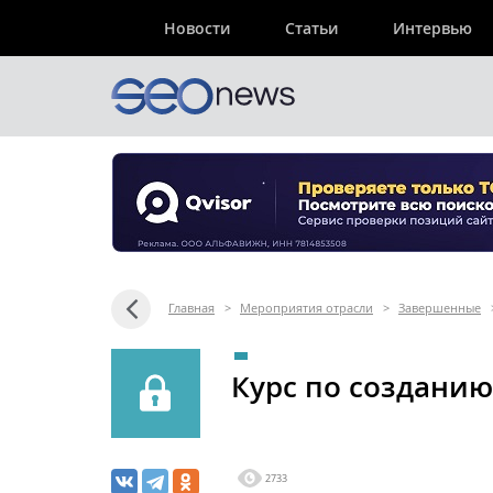
Новости
Статьи
Интервью
Главная
>
Мероприятия отрасли
>
Завершенные
Курс по создани
2733