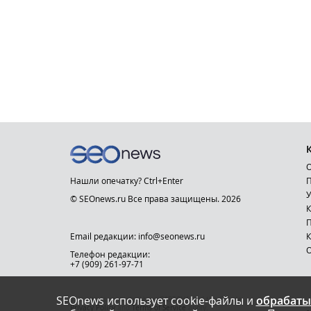
О
Нашли опечатку? Ctrl+Enter
П
У
© SEOnews.ru Все права защищены. 2026
К
Email редакции: info@seonews.ru
К
О
Телефон редакции:
+7 (909) 261-97-71
SEOnews использует cookie-файлы и
обрабаты
This site is protected by reCAPTCHA and the Google
Privacy Policy
and
Terms of Service
apply.