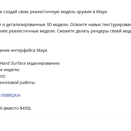
 и создай свою реалистичную модель оружия в Maya.
е и детализированные 3D модели. Освоите навык текстурирова
 более реалистичные модели. Сможете делать рендеры своей мод
мание интерфейса Maya.
 Hard Surface моделировании;
е модели;
st;
 скилловой работы.
ly/3dBlQXm
 (вместо $450).