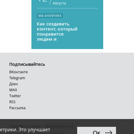
/
Августа
ВЕБ-АНАЛИТИКА
Как создавать
контент, который
понравится
людям и
нейросетям
Подписывайтесь
ВКонтакте
Telegram
Дзен
MAX
Тwitter
RSS
Рассылка
Разработка сайта:
Renaissance Art
етрики. Это улучшает
Ок