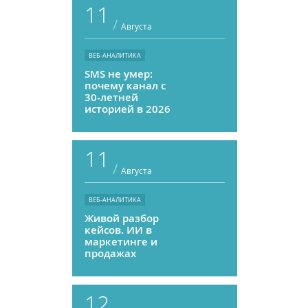
11
/
Августа
ВЕБ-АНАЛИТИКА
SMS не умер:
почему канал с
30-летней
историей в 2026
году может
приносить ROMI
выше, чем
11
мессенджеры
/
Августа
ВЕБ-АНАЛИТИКА
Живой разбор
кейсов. ИИ в
маркетинге и
продажах
12