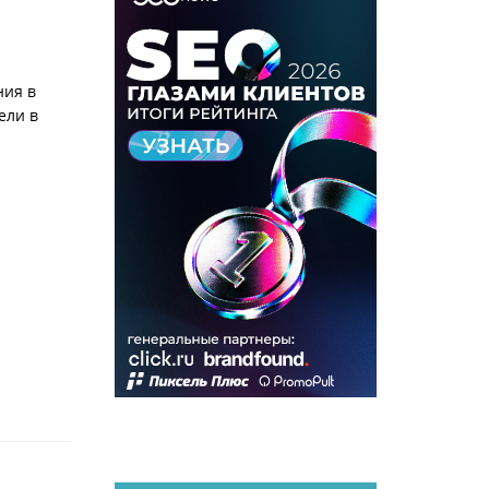
ния в
ели в