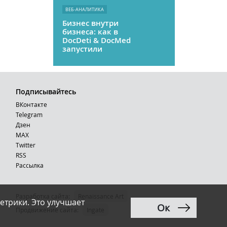
ВЕБ-АНАЛИТИКА
Бизнес внутри
бизнеса: как в
DocDeti & DocMed
запустили
телемедицину
как стартап
Подписывайтесь
ВКонтакте
Telegram
Дзен
MAX
Тwitter
RSS
Рассылка
Разработка сайта:
Renaissance Art
етрики. Это улучшает
Ок
12+
Продвижение сайта
:
Ingate