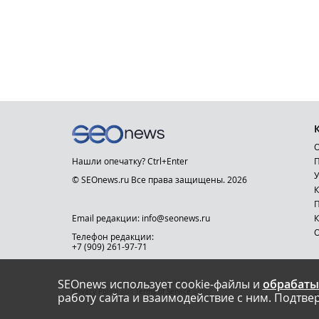
О
Нашли опечатку? Ctrl+Enter
П
У
© SEOnews.ru Все права защищены. 2026
К
Email редакции: info@seonews.ru
К
О
Телефон редакции:
+7 (909) 261-97-71
SEOnews использует cookie-файлы и
обрабаты
This site is protected by reCAPTCHA and the Google
Privacy Policy
and
Terms of Service
apply.
работу сайта и взаимодействие с ним. Подтвер