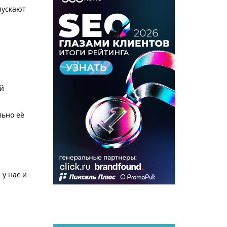
пускают
ой
льно её
у нас и