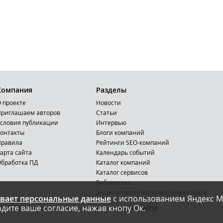
Компания
Разделы
 проекте
Новости
риглашаем авторов
Статьи
словия публикации
Интервью
онтакты
Блоги компаний
Правила
Рейтинги SEO-компаний
арта сайта
Календарь событий
бработка ПД
Каталог компаний
Каталог сервисов
Библиотека
Энциклопедия интернет-маркетинга
вает персональные данные
с использованием Яндекс М
дите ваше согласие, нажав кнопу Ок.
Мобильная версия
Реклама на сайте