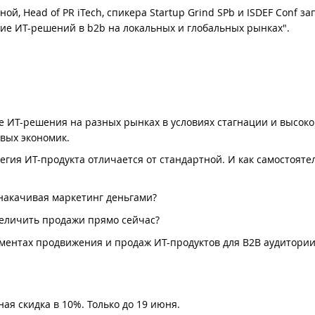
й, Head of PR iTech, спикера Startup Grind SPb и ISDEF Conf за
ие ИТ-решений в b2b на локальных и глобальных рынках".
ые ИТ-решения на разных рынках в условиях стагнации и высок
вых экономик.
егия ИТ-продукта отличается от стандартной. И как самостояте
 накачивая маркетинг деньгами?
увеличить продажи прямо сейчас?
ументах продвижения и продаж ИТ-продуктов для B2B аудитории 
ная скидка в 10%. Только до 19 июня.