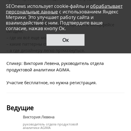
поделиться.
SEOnews использует cookie-файлы и
обрабатывает
персональные данные
с использованием Яндекс
Метрики. Это улучшает работу сайта и
На встрече обсудим:
взаимодействие с ним. Подтвердите ваше
– что пользователи считают «нормой» в интерфейсе
согласие, нажав кнопу Ок.
сегодня;
– где их всё еще можно удивить;
Ок
– какие паттерны стали типичными;
– а где дизайнеру легко промахнуться.
Спикер: Виктория Левена, руководитель отдела
продуктовой аналитики AGIMA.
Участие бесплатное, но нужна регистрация.
Ведущие
Виктория Левена
руководитель отдела продуктовой
аналитики AGIMA