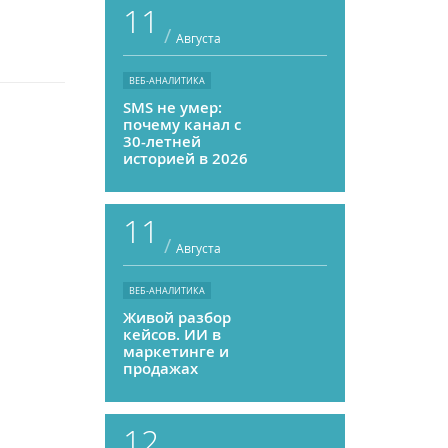
11
/
Августа
ВЕБ-АНАЛИТИКА
SMS не умер:
почему канал с
30-летней
историей в 2026
году может
приносить ROMI
выше, чем
11
мессенджеры
/
Августа
ВЕБ-АНАЛИТИКА
Живой разбор
кейсов. ИИ в
маркетинге и
продажах
12