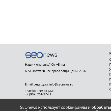
О
Нашли опечатку? Ctrl+Enter
П
У
© SEOnews.ru Все права защищены. 2026
К
Email редакции: info@seonews.ru
К
О
Телефон редакции:
+7 (909) 261-97-71
SEOnews использует cookie-файлы и
обрабаты
This site is protected by reCAPTCHA and the Google
Privacy Policy
and
Terms of Service
apply.