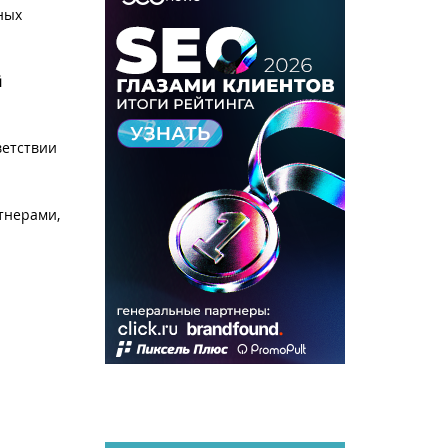
ных
й
ветствии
тнерами,