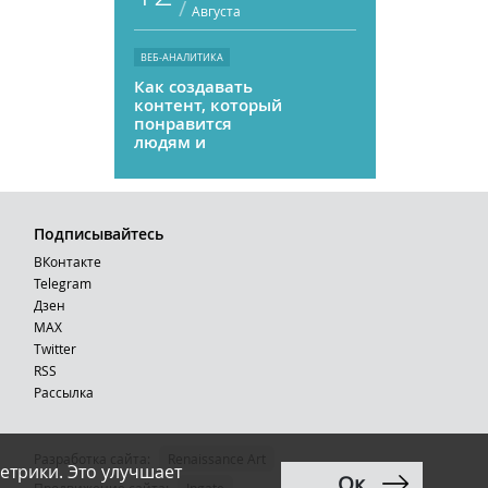
/
Августа
ВЕБ-АНАЛИТИКА
Как создавать
контент, который
понравится
людям и
нейросетям
Подписывайтесь
ВКонтакте
Telegram
Дзен
MAX
Тwitter
RSS
Рассылка
Разработка сайта:
Renaissance Art
етрики. Это улучшает
Ок