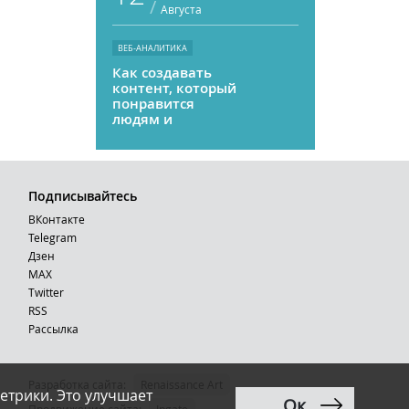
/
Августа
ВЕБ-АНАЛИТИКА
Как создавать
контент, который
понравится
людям и
нейросетям
Подписывайтесь
ВКонтакте
Telegram
Дзен
MAX
Тwitter
RSS
Рассылка
Разработка сайта:
Renaissance Art
етрики. Это улучшает
Ок