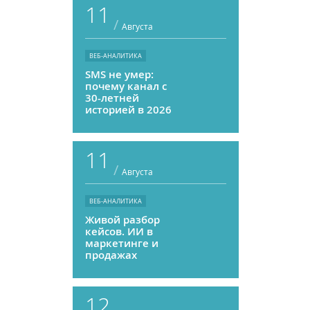
11
/
Августа
ВЕБ-АНАЛИТИКА
SMS не умер:
почему канал с
30-летней
историей в 2026
году может
приносить ROMI
выше, чем
11
мессенджеры
/
Августа
ВЕБ-АНАЛИТИКА
Живой разбор
кейсов. ИИ в
маркетинге и
продажах
12