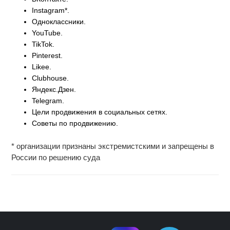
Instagram*.
Одноклассники.
YouTube.
TikTok.
Pinterest.
Likee.
Clubhouse.
Яндекс.Дзен.
Telegram.
Цели продвижения в социальных сетях.
Советы по продвижению.
* организации признаны экстремистскими и запрещены в
России по решению суда
Источник
:
https://realnoevremya.ru/news/24818
kompaniya-
metaobzhalovala-
reshenie-
o-