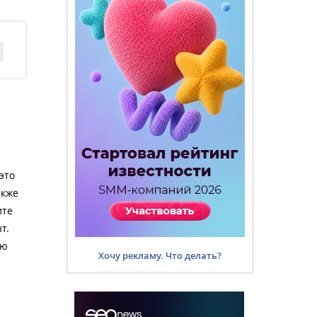
это
акже
ите
т.
ию
Хочу рекламу. Что делать?