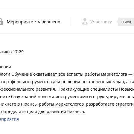
Мероприятие завершено
Участники
0 чел.
ник в 17:29
ления
оги Обучение охватывает все аспекты работы маркетолога — 
 портфель инструментов для решения поставленных задач, а т
офессионального развития. Практикующие специалисты Повыс
ните базу знаний новыми инструментами и структурируете опы
никнете в нюансы работы маркетологов, разработаете стратег
 определите цели для развития бизнеса.
оприятия