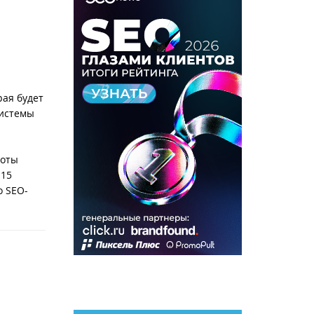
рая будет
системы
боты
 15
о SEO-