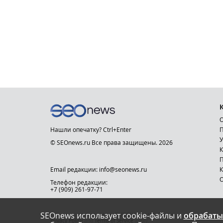
О
Нашли опечатку? Ctrl+Enter
П
У
© SEOnews.ru Все права защищены. 2026
К
Email редакции: info@seonews.ru
К
О
Телефон редакции:
+7 (909) 261-97-71
SEOnews использует cookie-файлы и
обрабаты
This site is protected by reCAPTCHA and the Google
Privacy Policy
and
Terms of Service
apply.