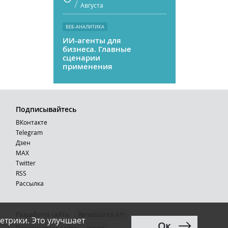
/
Августа
ВЕБ-АНАЛИТИКА
ИИ-агенты для
бизнеса. Главные
сценарии
применения
Подписывайтесь
ВКонтакте
Telegram
Дзен
MAX
Тwitter
RSS
Рассылка
Разработка сайта:
Renaissance Art
етрики. Это улучшает
Ок