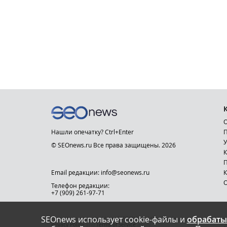
О
Нашли опечатку? Ctrl+Enter
П
У
© SEOnews.ru Все права защищены. 2026
К
Email редакции: info@seonews.ru
К
О
Телефон редакции:
+7 (909) 261-97-71
SEOnews использует cookie-файлы и
обрабаты
This site is protected by reCAPTCHA and the Google
Privacy Policy
and
Terms of Service
apply.