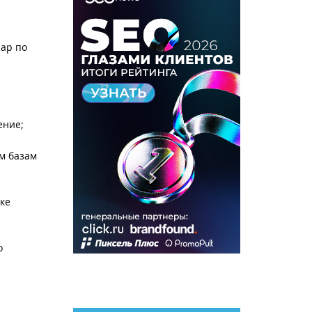
нар по
ение;
м базам
ке
о