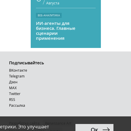
/
Августа
ВЕБ-АНАЛИТИКА
ИИ-агенты для
бизнеса. Главные
сценарии
применения
Подписывайтесь
ВКонтакте
Telegram
Дзен
MAX
Тwitter
RSS
Рассылка
Разработка сайта:
Renaissance Art
етрики. Это улучшает
Ок