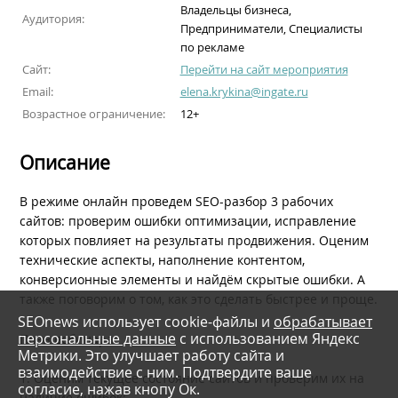
Владельцы бизнеса,
Аудитория:
Предприниматели, Специалисты
по рекламе
Сайт:
Перейти на сайт мероприятия
Email:
elena.krykina@ingate.ru
Возрастное ограничение:
12+
Описание
В режиме онлайн проведем SEO-разбор 3 рабочих
сайтов: проверим ошибки оптимизации, исправление
которых повлияет на результаты продвижения. Оценим
технические аспекты, наполнение контентом,
конверсионные элементы и найдём скрытые ошибки. А
также поговорим о том, как это сделать быстрее и проще.
SEOnews использует cookie-файлы и
обрабатывает
персональные данные
с использованием Яндекс
План вебинара:
Метрики. Это улучшает работу сайта и
взаимодействие с ним. Подтвердите ваше
1. Оценим текущее состояние сайтов и проверим их на
согласие, нажав кнопу Ок.
наличие ошибок: