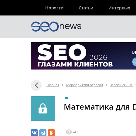
Новости
Статьи
Интервью
Главная
>
Мероприятия отрасли
>
Завершенные
Математика для Da
4478