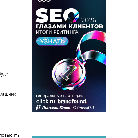
будет
омашних
 повысить