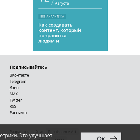
/
Августа
ВЕБ-АНАЛИТИКА
Как создавать
контент, который
понравится
людям и
нейросетям
Подписывайтесь
ВКонтакте
Telegram
Дзен
MAX
Тwitter
RSS
Рассылка
Разработка сайта:
Renaissance Art
етрики. Это улучшает
Ок