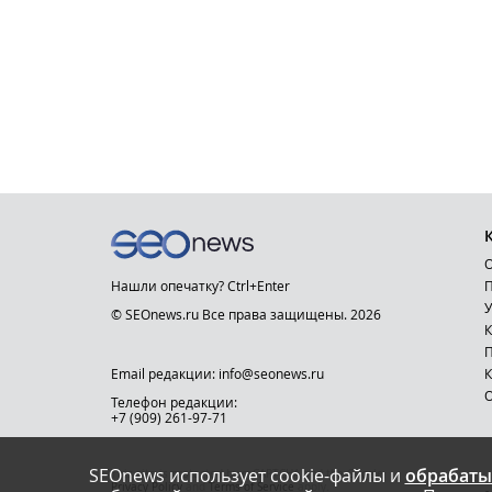
О
Нашли опечатку? Ctrl+Enter
П
У
© SEOnews.ru Все права защищены. 2026
К
Email редакции: info@seonews.ru
К
О
Телефон редакции:
+7 (909) 261-97-71
SEOnews использует cookie-файлы и
обрабаты
This site is protected by reCAPTCHA and the Google
Privacy Policy
and
Terms of Service
apply.