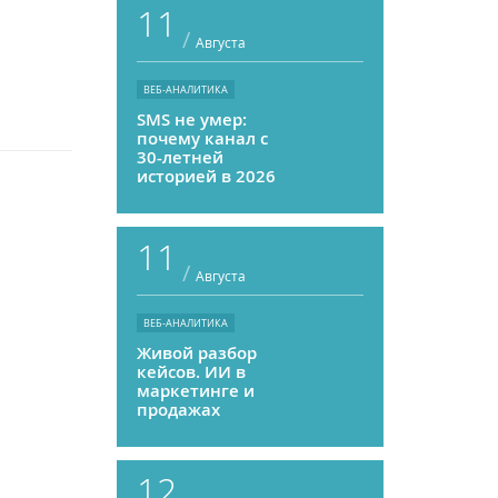
11
/
Августа
ВЕБ-АНАЛИТИКА
SMS не умер:
почему канал с
30-летней
историей в 2026
году может
приносить ROMI
выше, чем
11
мессенджеры
/
Августа
ВЕБ-АНАЛИТИКА
Живой разбор
кейсов. ИИ в
маркетинге и
продажах
12