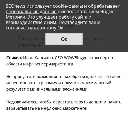
SEOnews использует cookie-файлы и
обрабатывает
Реальные кейсы, демонстрирующие, как
персональные данные
с использованием Яндекс
низкобюджетные кампании с микро- и
Метрики. Это улучшает работу сайта и
наноблогерами могут превзойти дорогие
взаимодействие с ним. Подтвердите ваше
сотрудничества со звездами.
согласие, нажав кнопу Ок.
Ок
Принципы максимизации ROAS и возврата
инвестиций.
Спикер:
Иван Карсаков, CEO WOWBlogger и эксперт в
области инфлюенсер-маркетинга.
Не пропустите возможность разобраться, как эффективно
инвестировать в рекламу и получить максимальный
результат с минимальными вложениями!
Подключайтесь, чтобы перестать терять деньги и начать
зарабатывать на инфлюенс-маркетинге!