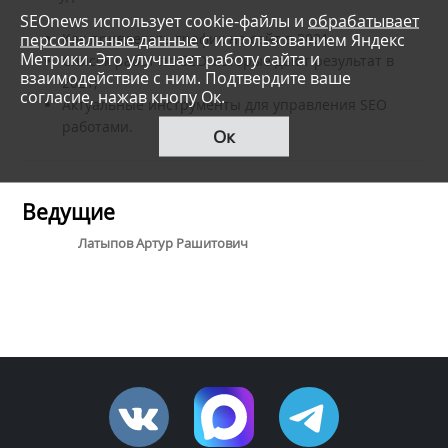
SEOnews использует cookie-файлы и
обрабатывает
персональные данные
с использованием Яндекс
Как привлекать трафик на сайт в 2021;
Метрики. Это улучшает работу сайта и
Список работ по SEO, которые дают результат в
взаимодействие с ним. Подтвердите ваше
2021;
согласие, нажав кнопу Ок.
Актуальные инструменты для управления SEO
работами.
Ок
Ведущие
Латыпов Артур Рашитович