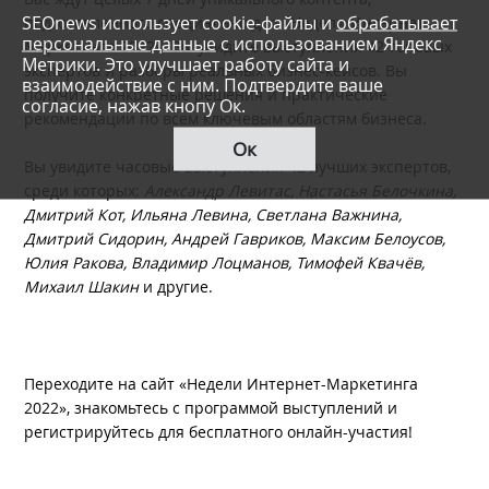
SEOnews использует cookie-файлы и
обрабатывает
подготовленного специально для «Недели Интернет-
персональные данные
с использованием Яндекс
Маркетинга 2022». Вы увидите выступления 42 топовых
Метрики. Это улучшает работу сайта и
экспертов и разборы реальных бизнес-кейсов. Вы
взаимодействие с ним. Подтвердите ваше
получите конкретные решения и практические
согласие, нажав кнопу Ок.
рекомендации по всем ключевым областям бизнеса.
Ок
Вы увидите часовые выступления 42 лучших экспертов,
среди которых:
Александр Левитас, Настасья Белочкина,
Дмитрий Кот, Ильяна Левина, Светлана Важнина,
Дмитрий Сидорин, Андрей Гавриков, Максим Белоусов,
Юлия Ракова, Владимир Лоцманов, Тимофей Квачёв,
Михаил Шакин
и другие.
Переходите на сайт «Недели Интернет-Маркетинга
2022», знакомьтесь с программой выступлений и
регистрируйтесь для бесплатного онлайн-участия!