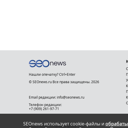
О
Нашли опечатку? Ctrl+Enter
П
У
© SEOnews.ru Все права защищены. 2026
К
Email редакции: info@seonews.ru
К
О
Телефон редакции:
+7 (909) 261-97-71
SEOnews использует cookie-файлы и
обрабаты
This site is protected by reCAPTCHA and the Google
Privacy Policy
and
Terms of Service
apply.