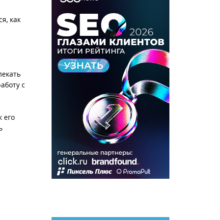
я, как
лекать
аботу с
к его
ь