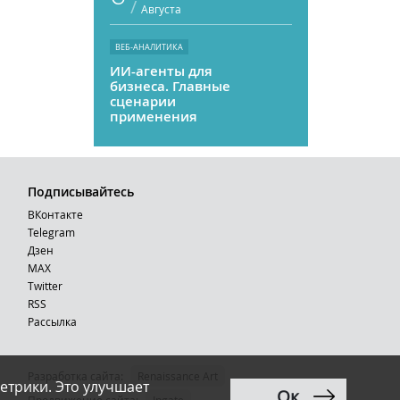
/
Августа
ВЕБ-АНАЛИТИКА
ИИ-агенты для
бизнеса. Главные
сценарии
применения
Подписывайтесь
ВКонтакте
Telegram
Дзен
MAX
Тwitter
RSS
Рассылка
Разработка сайта:
Renaissance Art
етрики. Это улучшает
Ок