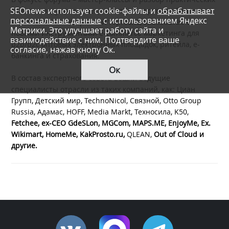
SEOnews использует cookie-файлы и
обрабатывает
кейсов с ведущими специалистами, прямое общение с
персональные данные
с использованием Яндекс
коллегами по электронной торговле, знакомство с
Метрики. Это улучшает работу сайта и
новыми инструментами e-commerce маркетинга для
взаимодействие с ним. Подтвердите ваше
b2b/b2c оптовых электронных площадок, ритейла, e-
согласие, нажав кнопу Ок.
банкинга и страхования.
Ок
В состав экспертного совета вошли ведущие
специалисты отрасли из таких компаний, как: Циан
Групп, Детский мир, TechnoNicol, Связной, Otto Group
Russia, Адамас, HOFF, Media Markt, Техносила, K50,
Fetchee, ex-CEO GdeSLon, MGCom, MAPS.ME, EnjoyMe, Ex.
Wikimart, HomeMe, KakProsto.ru,
QLEAN,
Out of Cloud
и
другие
.