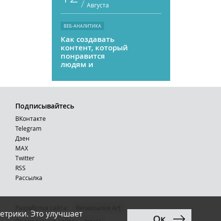
/
Августа
ВЕБ-АНАЛИТИКА
Как создавать
контент, который
понравится
людям и
нейросетям
Подписывайтесь
ВКонтакте
Telegram
Дзен
MAX
Тwitter
RSS
Рассылка
Разработка сайта:
Renaissance Art
етрики. Это улучшает
Ок