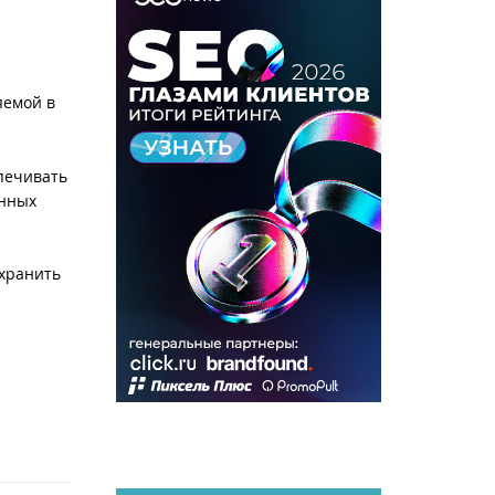
яемой в
спечивать
анных
охранить