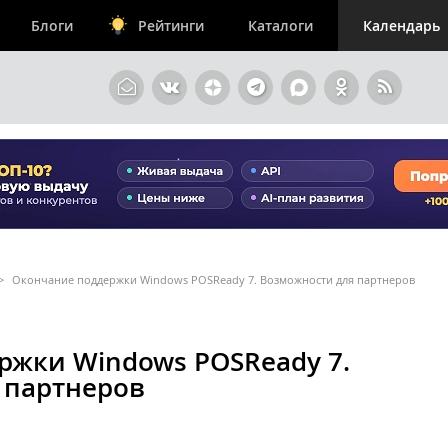
Блоги
Рейтинги
Каталоги
Календарь
>
Окончание поддержки Windows POSReady 7. Возможности для партнеров
ржки Windows POSReady 7.
 партнеров