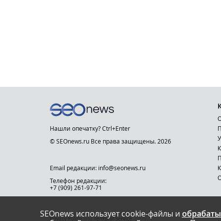
О
Нашли опечатку? Ctrl+Enter
П
У
© SEOnews.ru Все права защищены. 2026
К
Email редакции: info@seonews.ru
К
О
Телефон редакции:
+7 (909) 261-97-71
SEOnews использует cookie-файлы и
обрабаты
This site is protected by reCAPTCHA and the Google
Privacy Policy
and
Terms of Service
apply.