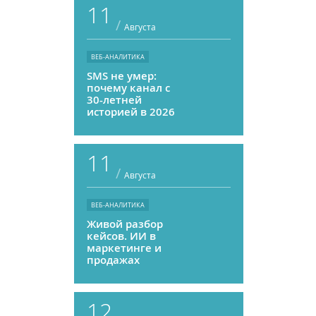
11
/
Августа
ВЕБ-АНАЛИТИКА
SMS не умер:
почему канал с
30-летней
историей в 2026
году может
приносить ROMI
выше, чем
11
мессенджеры
/
Августа
ВЕБ-АНАЛИТИКА
Живой разбор
кейсов. ИИ в
маркетинге и
продажах
12