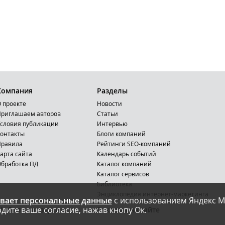
Компания
Разделы
 проекте
Новости
риглашаем авторов
Статьи
словия публикации
Интервью
онтакты
Блоги компаний
Правила
Рейтинги SEO-компаний
арта сайта
Календарь событий
бработка ПД
Каталог компаний
Каталог сервисов
Библиотека
Энциклопедия интернет-маркетинга
вает персональные данные
с использованием Яндекс М
дите ваше согласие, нажав кнопу Ок.
Мобильная версия
Реклама на сайте