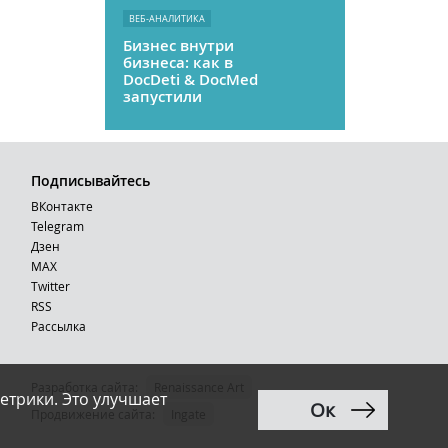
ВЕБ-АНАЛИТИКА
Бизнес внутри
бизнеса: как в
DocDeti & DocMed
запустили
телемедицину
как стартап
Подписывайтесь
ВКонтакте
Telegram
Дзен
MAX
Тwitter
RSS
Рассылка
Разработка сайта:
Renaissance Art
етрики. Это улучшает
Ок
12+
Продвижение сайта
:
Ingate