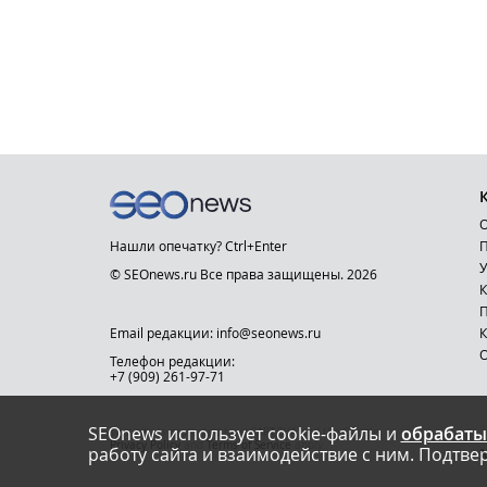
О
Нашли опечатку? Ctrl+Enter
П
У
© SEOnews.ru Все права защищены. 2026
К
Email редакции: info@seonews.ru
К
О
Телефон редакции:
+7 (909) 261-97-71
SEOnews использует cookie-файлы и
обрабаты
This site is protected by reCAPTCHA and the Google
Privacy Policy
and
Terms of Service
apply.
работу сайта и взаимодействие с ним. Подтвер