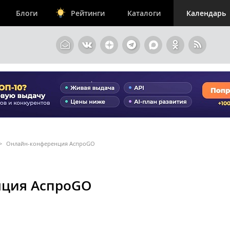
Блоги
Рейтинги
Каталоги
Календарь
>
Онлайн-конференция АспроGO
нция АспроGO