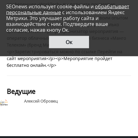
конференции «WorkTech» вы получите пошаговую
SEOnews использует cookie-файлы и
обрабатывает
инструкцию, как сохранить и увеличить прибыль в
персональные данные
с использованием Яндекс
Метрики. Это улучшает работу сайта и
нынешних условиях. Эксперты поделятся своим опытом
взаимодействие с ним. Подтвердите ваше
и помогут разобраться в сложных ситуациях. Только
согласие, нажав кнопу Ок.
ценный контент!</p><p>Организатор мероприятия —
оператор облачных коммуникаций для бизнеса «Манго
Ок
Телеком» (бренд Mango Office)</p>
<p>Зарегистрироваться можно по ссылке Перейти на
сайт мероприятия</p><p>Мероприятие пройдет
бесплатно онлайн.</p>
Ведущие
Алексей Обровец