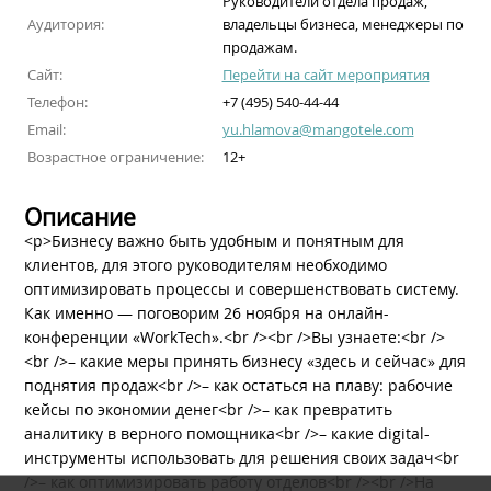
Руководители отдела продаж,
Аудитория:
владельцы бизнеса, менеджеры по
продажам.
Сайт:
Перейти на сайт мероприятия
Телефон:
+7 (495) 540-44-44
Email:
yu.hlamova@mangotele.com
Возрастное ограничение:
12+
Описание
<p>Бизнесу важно быть удобным и понятным для
клиентов, для этого руководителям необходимо
оптимизировать процессы и совершенствовать систему.
Как именно — поговорим 26 ноября на онлайн-
конференции «WorkTech».<br /><br />Вы узнаете:<br />
<br />– какие меры принять бизнесу «здесь и сейчас» для
поднятия продаж<br />– как остаться на плаву: рабочие
кейсы по экономии денег<br />– как превратить
аналитику в верного помощника<br />– какие digital-
инструменты использовать для решения своих задач<br
/>– как оптимизировать работу отделов<br /><br />На