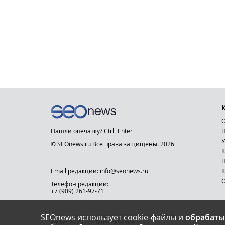
О
Нашли опечатку? Ctrl+Enter
П
У
© SEOnews.ru Все права защищены. 2026
К
Email редакции: info@seonews.ru
К
О
Телефон редакции:
+7 (909) 261-97-71
SEOnews использует cookie-файлы и
обрабаты
This site is protected by reCAPTCHA and the Google
Privacy Policy
and
Terms of Service
apply.