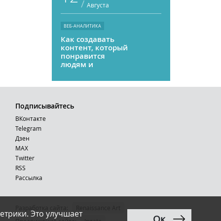
/
Августа
ВЕБ-АНАЛИТИКА
Как создавать
контент, который
понравится
людям и
нейросетям
Подписывайтесь
ВКонтакте
Telegram
Дзен
MAX
Тwitter
RSS
Рассылка
Разработка сайта:
Renaissance Art
етрики. Это улучшает
Ок