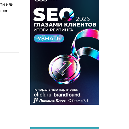
уги или
нове