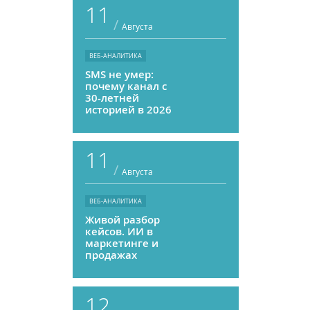
11
/
Августа
ВЕБ-АНАЛИТИКА
SMS не умер:
почему канал с
30-летней
историей в 2026
году может
приносить ROMI
выше, чем
11
мессенджеры
/
Августа
ВЕБ-АНАЛИТИКА
Живой разбор
кейсов. ИИ в
маркетинге и
продажах
12