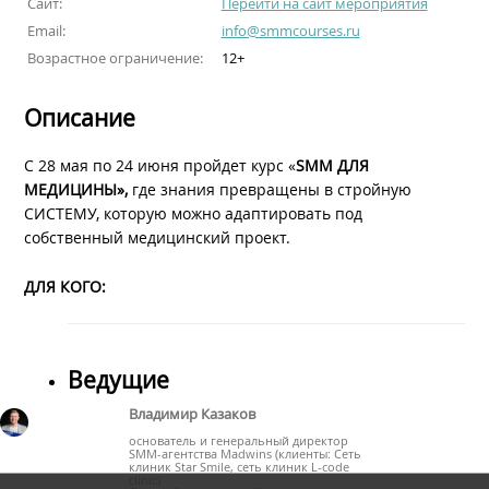
Сайт:
Перейти на сайт мероприятия
Email:
info@smmcourses.ru
Возрастное ограничение:
12+
Описание
C 28 мая по 24 июня пройдет курс «
SMM
ДЛЯ
МЕДИЦИНЫ»,
где знания превращены в стройную
СИСТЕМУ, которую можно адаптировать под
собственный медицинский проект.
ДЛЯ КОГО:
Ведущие
Владимир Казаков
основатель и генеральный директор
SMM-агентства Madwins (клиенты: Сеть
клиник Star Smile, сеть клиник L-code
clinic)