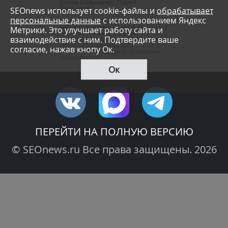
Елена Бельченко, Павел
Бельченко
SEOnews использует cookie-файлы и
обрабатывает
персональные данные
с использованием Яндекс
основатели SMM-агентства Tesla Target,
эксперты в продвижении медицинской
Метрики. Это улучшает работу сайта и
тематики (клиенты: «Спика»,
взаимодействие с ним. Подтвердите ваше
«Авиценна», стоматология «Вариант»,
«Рами», компании из сфер
согласие, нажав кнопу Ок.
эстетической медицины, остеопатии,
стоматологии).
Ок
ПЕРЕЙТИ НА ПОЛНУЮ ВЕРСИЮ
© SEOnews.ru Все права защищены. 2026