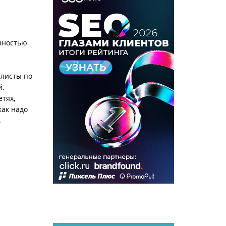
нностью
алисты по
й.
тях,
как надо
.