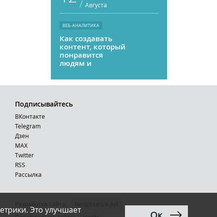
/
Августа
ВЕБ-АНАЛИТИКА
Как создавать
контент, который
понравится
людям и
нейросетям
Подписывайтесь
ВКонтакте
Telegram
Дзен
MAX
Тwitter
RSS
Рассылка
Разработка сайта:
Renaissance Art
етрики. Это улучшает
Ок