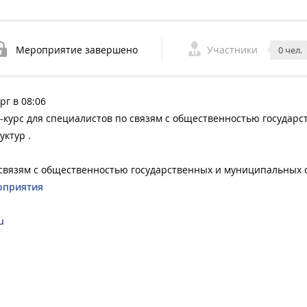
Мероприятие завершено
Участники
0 чел.
рг в 08:06
-курс для специалистов по связям с общественностью государ
ктур .
 связям с общественностью государственных и муниципальных с
оприятия
u