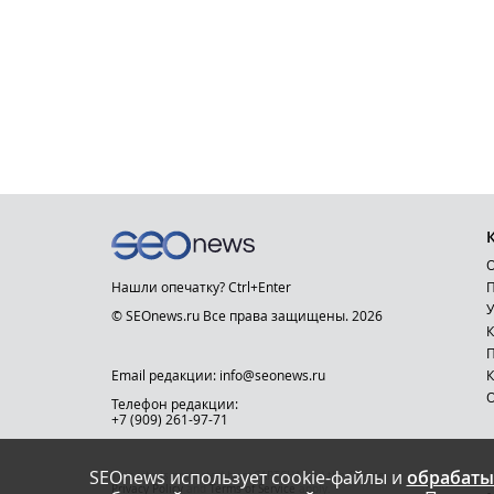
О
Нашли опечатку? Ctrl+Enter
П
У
© SEOnews.ru Все права защищены. 2026
К
Email редакции: info@seonews.ru
К
О
Телефон редакции:
+7 (909) 261-97-71
SEOnews использует cookie-файлы и
обрабаты
This site is protected by reCAPTCHA and the Google
Privacy Policy
and
Terms of Service
apply.