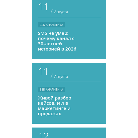
11
/
Августа
ВЕБ-АНАЛИТИКА
SMS не умер:
почему канал с
30-летней
историей в 2026
году может
приносить ROMI
выше, чем
11
мессенджеры
/
Августа
ВЕБ-АНАЛИТИКА
Живой разбор
кейсов. ИИ в
маркетинге и
продажах
12