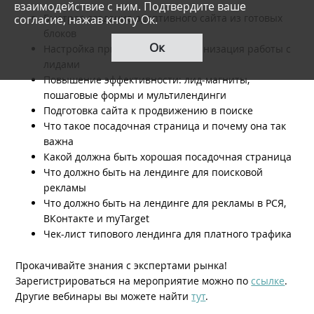
взаимодействие с ним. Подтвердите ваше
согласие, нажав кнопу Ок.
Быстрое создание адаптивного сайта из готовых
блоков
Ок
Настройка приёма заявок и организация работы с
лидами
Повышение эффективности: лид-магниты,
пошаговые формы и мультилендинги
Подготовка сайта к продвижению в поиске
Что такое посадочная страница и почему она так
важна
Какой должна быть хорошая посадочная страница
Что должно быть на лендинге для поисковой
рекламы
Что должно быть на лендинге для рекламы в РСЯ,
ВКонтакте и myTarget
Чек-лист типового лендинга для платного трафика
Прокачивайте знания с экспертами рынка!
Зарегистрироваться на мероприятие можно по
ссылке
.
Другие вебинары вы можете найти
тут
.