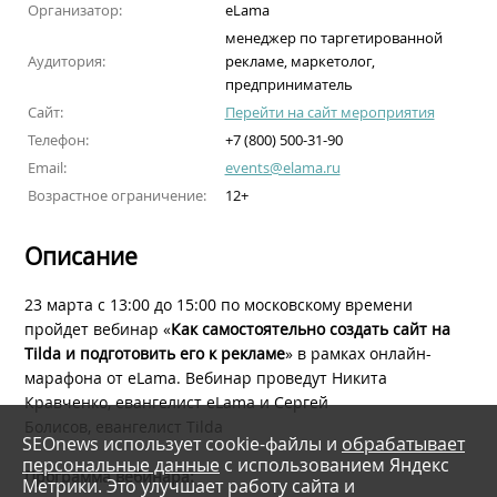
Организатор:
eLama
менеджер по таргетированной
Аудитория:
рекламе, маркетолог,
предприниматель
Сайт:
Перейти на сайт мероприятия
Телефон:
+7 (800) 500-31-90
Email:
events@elama.ru
Возрастное ограничение:
12+
Описание
23 марта с 13:00 до 15:00 по московскому времени
пройдет вебинар «
Как самостоятельно создать сайт на
Tilda и подготовить его к рекламе
» в рамках онлайн-
марафона от eLama. Вебинар проведут Никита
Кравченко, евангелист eLama и Сергей
Болисов, евангелист Tilda
SEOnews использует cookie-файлы и
обрабатывает
персональные данные
с использованием Яндекс
Программа вебинара:
Метрики. Это улучшает работу сайта и