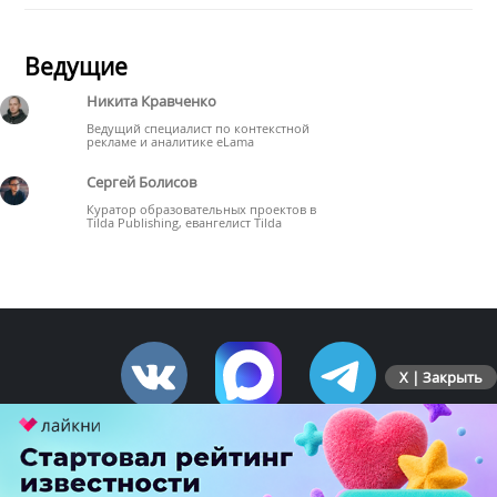
Ведущие
Никита Кравченко
Ведущий специалист по контекстной
рекламе и аналитике eLama
Сергей Болисов
Куратор образовательных проектов в
Tilda Publishing, евангелист Tilda
X | Закрыть
ПЕРЕЙТИ НА ПОЛНУЮ ВЕРСИЮ
© SEOnews.ru Все права защищены. 2026