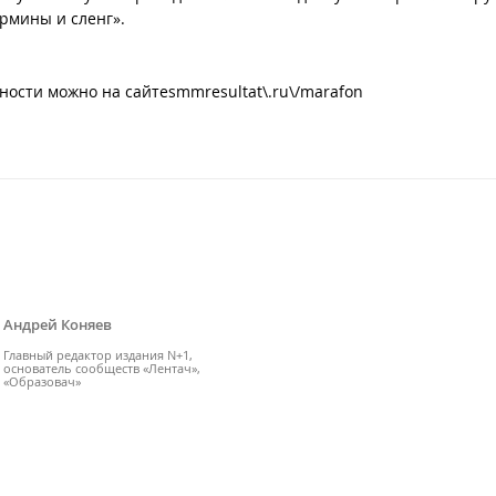
рмины и сленг».
ности можно на сайтеsmmresultat\.ru\/marafon
Андрей Коняев
Главный редактор издания N+1,
основатель сообществ «Лентач»,
«Образовач»