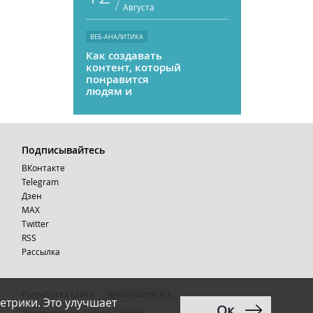
/
Августа
ВЕБ-АНАЛИТИКА
Как создавать
контент, который
понравится
людям и
нейросетям
Подписывайтесь
ВКонтакте
Telegram
Дзен
MAX
Тwitter
RSS
Рассылка
Разработка сайта:
Renaissance Art
етрики. Это улучшает
Ок