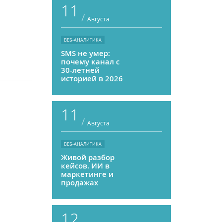
11
/
Августа
ВЕБ-АНАЛИТИКА
SMS не умер:
почему канал с
30-летней
историей в 2026
году может
приносить ROMI
выше, чем
11
мессенджеры
/
Августа
ВЕБ-АНАЛИТИКА
Живой разбор
кейсов. ИИ в
маркетинге и
продажах
12