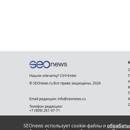
О
Нашли опечатку? Ctrl+Enter
П
У
© SEOnews.ru Все права защищены. 2026
К
Email редакции: info@seonews.ru
К
О
Телефон редакции:
+7 (909) 261-97-71
SEOnews использует cookie-файлы и
обрабаты
This site is protected by reCAPTCHA and the Google
Privacy Policy
and
Terms of Service
apply.