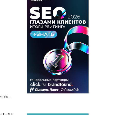
оняев —
аться в