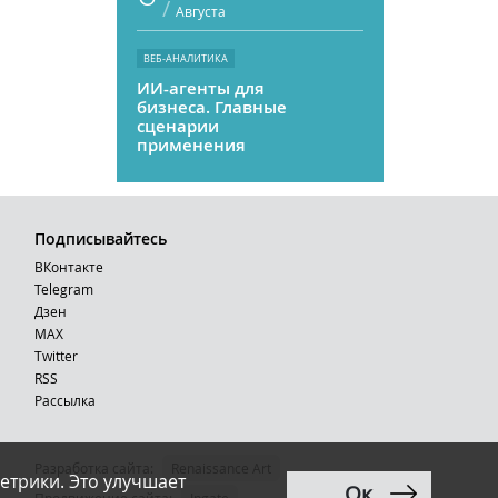
/
Августа
ВЕБ-АНАЛИТИКА
ИИ-агенты для
бизнеса. Главные
сценарии
применения
Подписывайтесь
ВКонтакте
Telegram
Дзен
MAX
Тwitter
RSS
Рассылка
Разработка сайта:
Renaissance Art
етрики. Это улучшает
Ок