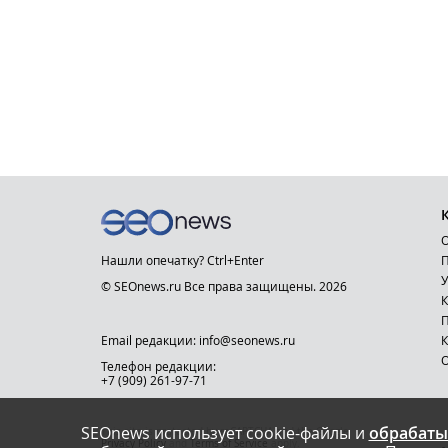
О
Нашли опечатку? Ctrl+Enter
П
У
© SEOnews.ru Все права защищены. 2026
К
Email редакции: info@seonews.ru
К
О
Телефон редакции:
+7 (909) 261-97-71
SEOnews использует cookie-файлы и
обрабаты
This site is protected by reCAPTCHA and the Google
Privacy Policy
and
Terms of Service
apply.