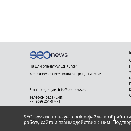
О
Нашли опечатку? Ctrl+Enter
П
У
© SEOnews.ru Все права защищены. 2026
К
Email редакции: info@seonews.ru
К
О
Телефон редакции:
+7 (909) 261-97-71
SEOnews использует cookie-файлы и
обрабаты
This site is protected by reCAPTCHA and the Google
Privacy Policy
and
Terms of Service
apply.
работу сайта и взаимодействие с ним. Подтвер