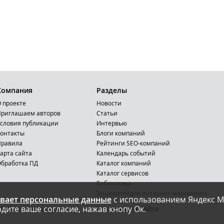
Компания
Разделы
 проекте
Новости
риглашаем авторов
Статьи
словия публикации
Интервью
онтакты
Блоги компаний
Правила
Рейтинги SEO-компаний
арта сайта
Календарь событий
бработка ПД
Каталог компаний
Каталог сервисов
Библиотека
Энциклопедия интернет-маркетинга
вает персональные данные
с использованием Яндекс М
дите ваше согласие, нажав кнопу Ок.
Мобильная версия
Реклама на сайте