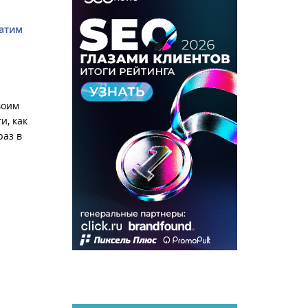
ратим
воим
и, как
раз в