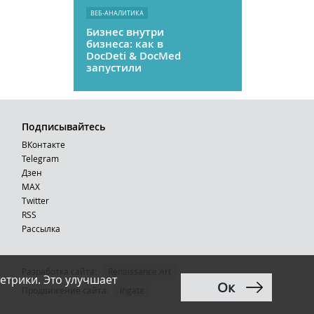
ВЕБ-АНАЛИТИКА
Бизнес внутри
бизнеса: как в
DocDeti & DocMed
запустили
телемедицину
как стартап
Подписывайтесь
ВКонтакте
Telegram
Дзен
MAX
Тwitter
RSS
Рассылка
Разработка сайта:
Renaissance Art
етрики. Это улучшает
Ок
12+
Продвижение сайта
:
Ingate