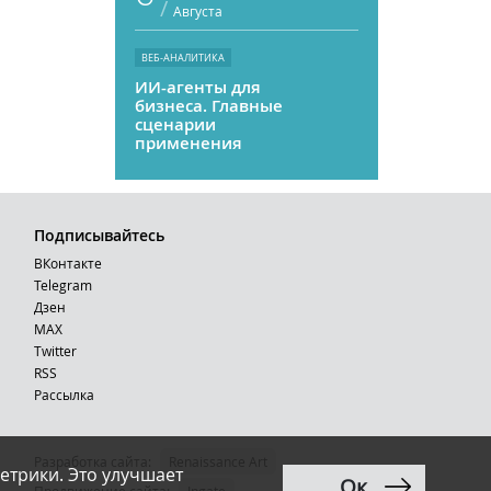
/
Августа
ВЕБ-АНАЛИТИКА
ИИ-агенты для
бизнеса. Главные
сценарии
применения
Подписывайтесь
ВКонтакте
Telegram
Дзен
MAX
Тwitter
RSS
Рассылка
Разработка сайта:
Renaissance Art
етрики. Это улучшает
Ок