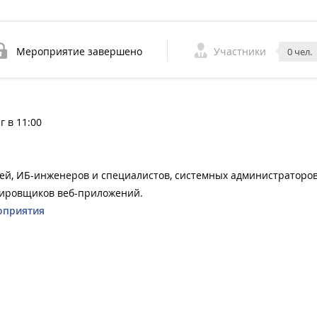
Мероприятие завершено
Участники
0 чел.
г в 11:00
лей, ИБ-инженеров и специалистов, системных администраторов
тировщиков веб-приложений.
оприятия