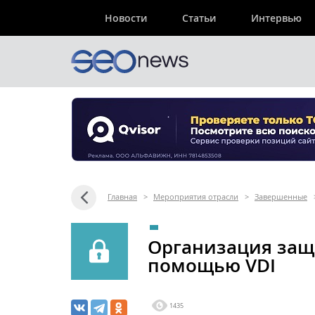
Новости
Статьи
Интервью
Главная
>
Мероприятия отрасли
>
Завершенные
Организация защ
помощью VDI
1435