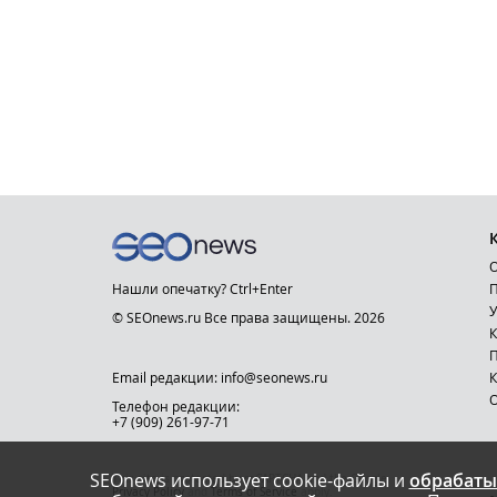
О
Нашли опечатку? Ctrl+Enter
П
У
© SEOnews.ru Все права защищены. 2026
К
Email редакции: info@seonews.ru
К
О
Телефон редакции:
+7 (909) 261-97-71
SEOnews использует cookie-файлы и
обрабаты
This site is protected by reCAPTCHA and the Google
Privacy Policy
and
Terms of Service
apply.