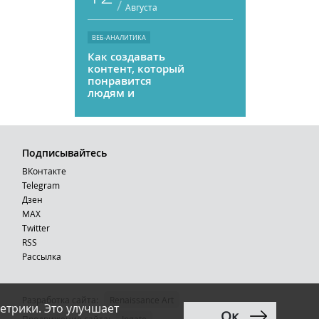
/
Августа
ВЕБ-АНАЛИТИКА
Как создавать
контент, который
понравится
людям и
нейросетям
Подписывайтесь
ВКонтакте
Telegram
Дзен
MAX
Тwitter
RSS
Рассылка
Разработка сайта:
Renaissance Art
етрики. Это улучшает
Ок