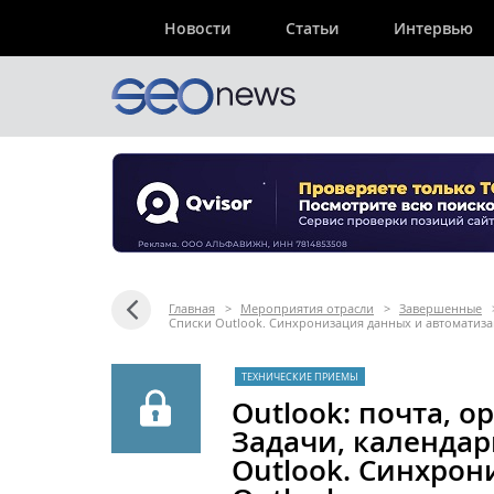
Новости
Статьи
Интервью
Главная
>
Мероприятия отрасли
>
Завершенные
Списки Outlook. Синхронизация данных и автоматиза
ТЕХНИЧЕСКИЕ ПРИЕМЫ
Outlook: почта, о
Задачи, календар
Outlook. Синхро