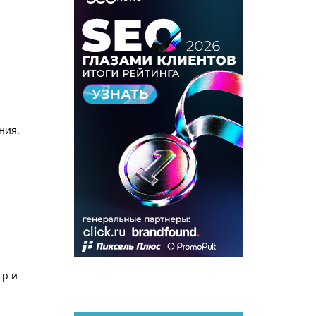
ния.
тр и