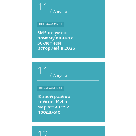
11
/
Августа
ВЕБ-АНАЛИТИКА
SMS не умер:
почему канал с
30-летней
историей в 2026
году может
приносить ROMI
выше, чем
11
мессенджеры
/
Августа
ВЕБ-АНАЛИТИКА
Живой разбор
кейсов. ИИ в
маркетинге и
продажах
12