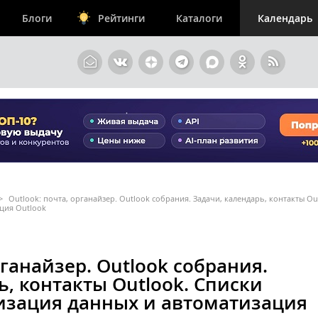
Блоги
Рейтинги
Каталоги
Календарь
>
Outlook: почта, органайзер. Outlook собрания. Задачи, календарь, контакты Ou
ция Outlook
рганайзер. Outlook собрания.
ь, контакты Outlook. Списки
низация данных и автоматизация