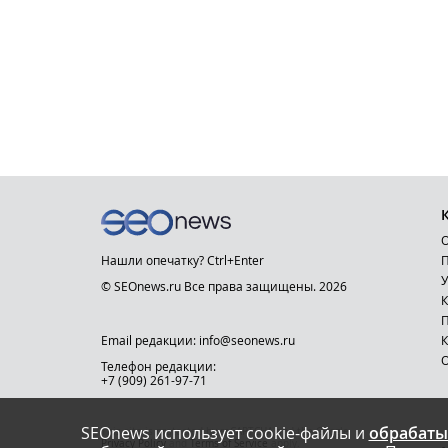
О
Нашли опечатку? Ctrl+Enter
П
У
© SEOnews.ru Все права защищены. 2026
К
Email редакции: info@seonews.ru
К
О
Телефон редакции:
+7 (909) 261-97-71
SEOnews использует cookie-файлы и
обрабаты
This site is protected by reCAPTCHA and the Google
Privacy Policy
and
Terms of Service
apply.