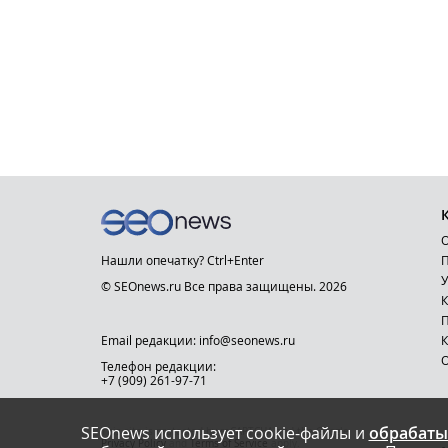
О
Нашли опечатку? Ctrl+Enter
П
У
© SEOnews.ru Все права защищены. 2026
К
Email редакции: info@seonews.ru
К
О
Телефон редакции:
+7 (909) 261-97-71
SEOnews использует cookie-файлы и
обрабаты
This site is protected by reCAPTCHA and the Google
Privacy Policy
and
Terms of Service
apply.