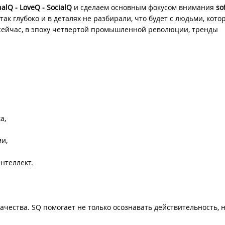
alQ - LoveQ - SocialQ
и сделаем основным фокусом внимания
sof
к глубоко и в деталях не разбирали, что будет с людьми, кото
 сейчас, в эпоху четвертой промышленной революции, тренды
а,
и,
нтеллект.
чества. SQ помогает не только осознавать действительность, н