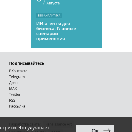
/
Августа
ВЕБ-АНАЛИТИКА
ИИ-агенты для
бизнеса. Главные
сценарии
применения
Подписывайтесь
ВКонтакте
Telegram
Дзен
MAX
Тwitter
RSS
Рассылка
Разработка сайта:
Renaissance Art
етрики. Это улучшает
Ок