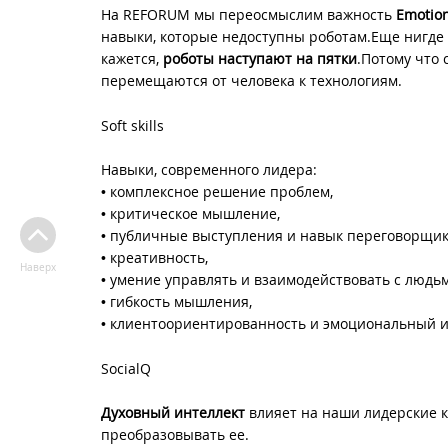
На REFORUM мы переосмыслим важность
Emotion
навыки, которые недоступны роботам.Еще нигде та
кажется,
роботы наступают на пятки
.Потому что
перемещаются от человека к технологиям.
Soft skills
Навыки, современного лидера:
• комплексное решение проблем,
• критическое мышление,
• публичные выступления и навык переговорщик
• креативность,
Наверх
• умение управлять и взаимодействовать с людьм
• гибкость мышления,
• клиентоориентированность и эмоциональный и
SocialQ
Духовный интеллект
влияет на наши лидерские ка
преобразовывать ее.