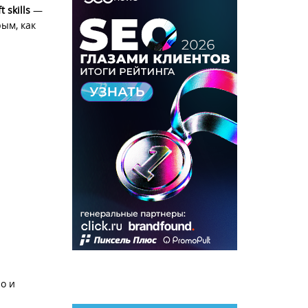
t skills
—
рым, как
о и