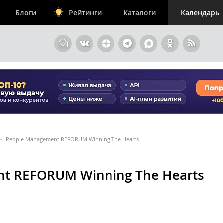
Блоги
Рейтинги
Каталоги
Календарь
>
People Management REFORUM Winning The Hearts
t REFORUM Winning The Hearts