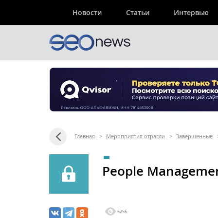
Новости
Статьи
Интервью
Главная
>
Мероприятия отрасли
>
Завершенные
People Managemen
5256