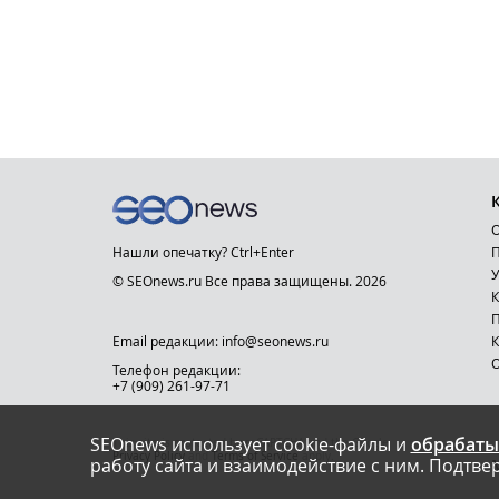
О
Нашли опечатку? Ctrl+Enter
П
У
© SEOnews.ru Все права защищены. 2026
К
Email редакции: info@seonews.ru
К
О
Телефон редакции:
+7 (909) 261-97-71
SEOnews использует cookie-файлы и
обрабаты
This site is protected by reCAPTCHA and the Google
Privacy Policy
and
Terms of Service
apply.
работу сайта и взаимодействие с ним. Подтвер