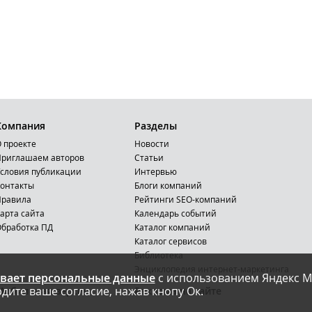
Компания
Разделы
 проекте
Новости
риглашаем авторов
Статьи
словия публикации
Интервью
онтакты
Блоги компаний
Правила
Рейтинги SEO-компаний
арта сайта
Календарь событий
бработка ПД
Каталог компаний
Каталог сервисов
Библиотека
Энциклопедия интернет-маркетинга
вает персональные данные
с использованием Яндекс М
дите ваше согласие, нажав кнопу Ок.
Мобильная версия
Реклама на сайте