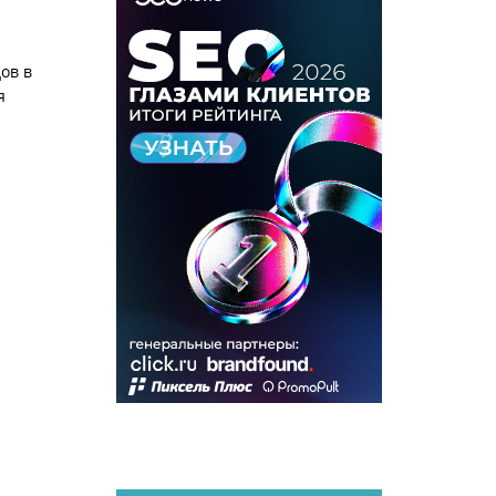
ов в
я