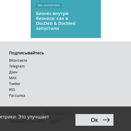
ВЕБ-АНАЛИТИКА
Бизнес внутри
бизнеса: как в
DocDeti & DocMed
запустили
телемедицину
как стартап
Подписывайтесь
ВКонтакте
Telegram
Дзен
MAX
Тwitter
RSS
Рассылка
Разработка сайта:
Renaissance Art
етрики. Это улучшает
Ок
12+
Продвижение сайта
:
Ingate