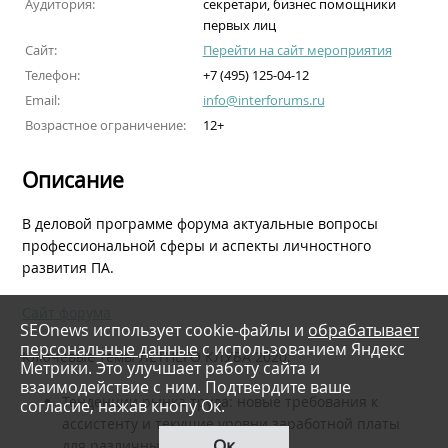
Аудитория:
секретари, бизнес помощники
первых лиц
Сайт:
Перейти на сайт мероприятия
Телефон:
+7 (495) 125-04-12
Email:
info@interforums.ru
Возрастное ограничение:
12+
Описание
В деловой программе форума актуальные вопросы
профессиональной сферы и аспекты личностного
развития ПА.
Сайт форума
SEOnews использует cookie-файлы и
обрабатывает
персональные данные
с использованием Яндекс
Ключевые темы ЛЕТНЕГО КЛУБА 2020:
Метрики. Это улучшает работу сайта и
взаимодействие с ним. Подтвердите ваше
Тенденции рынка труда: новые требования к
согласие, нажав кнопу Ок.
ассистенту и текущие уровни заработной платы
Ок
для различных категорий