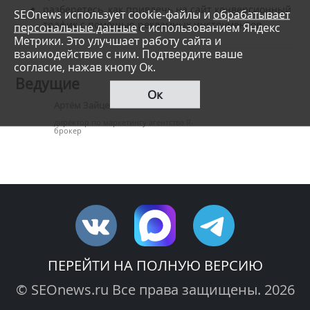
разберетесь, как привлечь на сайт конверсионный
SEOnews использует cookie-файлы и
обрабатывает
трафик с помощью рекламных инструментов.
персональные данные
с использованием Яндекс
Метрики. Это улучшает работу сайта и
взаимодействие с ним. Подтвердите ваше
согласие, нажав кнопу Ок.
Ведущие
Ок
Артём Зайцев
директор по маркетингу агентства R-
брокер
ПЕРЕЙТИ НА ПОЛНУЮ ВЕРСИЮ
© SEOnews.ru Все права защищены. 2026