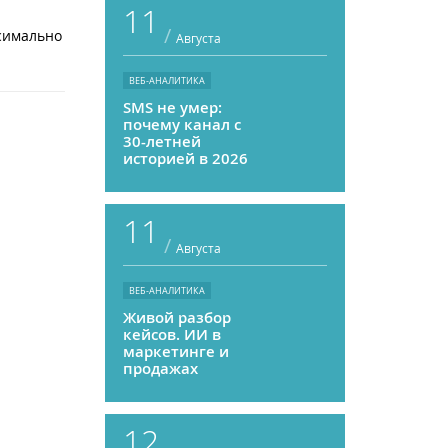
11
/
ксимально
Августа
ВЕБ-АНАЛИТИКА
SMS не умер:
почему канал с
30-летней
историей в 2026
году может
приносить ROMI
выше, чем
11
мессенджеры
/
Августа
ВЕБ-АНАЛИТИКА
Живой разбор
кейсов. ИИ в
маркетинге и
продажах
12