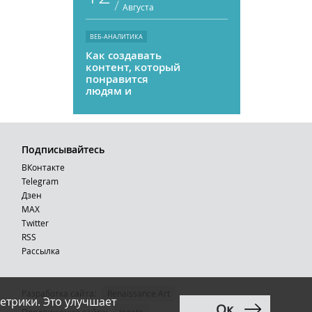
/
Августа
ВЕБ-АНАЛИТИКА
Как создавать
контент, который
понравится
людям и
нейросетям
Подписывайтесь
ВКонтакте
Telegram
Дзен
MAX
Тwitter
RSS
Рассылка
Разработка сайта:
Renaissance Art
етрики. Это улучшает
Ок