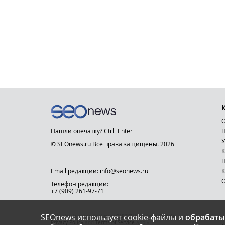
О
Нашли опечатку? Ctrl+Enter
П
У
© SEOnews.ru Все права защищены. 2026
К
Email редакции: info@seonews.ru
К
О
Телефон редакции:
+7 (909) 261-97-71
SEOnews использует cookie-файлы и
обрабаты
This site is protected by reCAPTCHA and the Google
Privacy Policy
and
Terms of Service
apply.