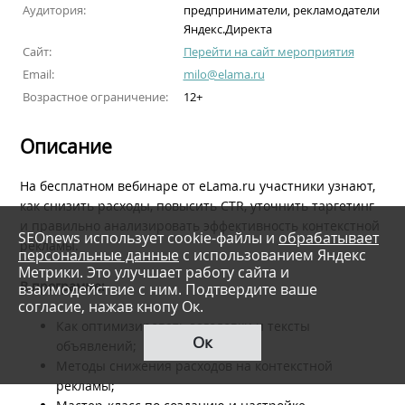
Аудитория:
предприниматели, рекламодатели
Яндекс.Директа
Сайт:
Перейти на сайт мероприятия
Email:
milo@elama.ru
Возрастное ограничение:
12+
Описание
На бесплатном вебинаре от eLama.ru участники узнают,
как снизить расходы, повысить CTR, уточнить таргетинг
и правильно анализировать эффективность контекстной
SEOnews использует cookie-файлы и
обрабатывает
рекламы.
персональные данные
с использованием Яндекс
Метрики. Это улучшает работу сайта и
В программе:
взаимодействие с ним. Подтвердите ваше
согласие, нажав кнопу Ок.
Как оптимизировать заголовки и тексты
Ок
объявлений;
Методы снижения расходов на контекстной
рекламы;